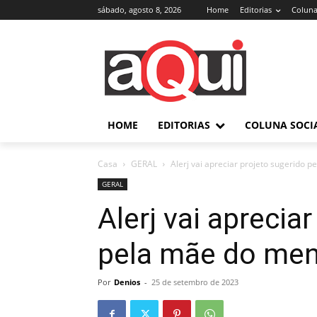
sábado, agosto 8, 2026
Home
Editorias
Coluna
HOME
EDITORIAS
COLUNA SOCI
Casa
GERAL
Alerj vai apreciar projeto sugerido 
GERAL
Alerj vai aprecia
pela mãe do men
Por
Denios
-
25 de setembro de 2023