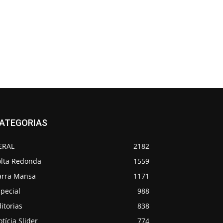
ATEGORIAS
ERAL
2182
olta Redonda
1559
arra Mansa
1171
pecial
988
itorias
838
tícia Slider
774