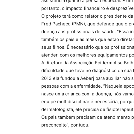
assistência quanto à pensão especial. É um
portanto, o impacto financeiro é desprezíve
O projeto terá como relator o presidente d
Fred Pacheco (PMN), que defende que o pr
doença aos profissionais de saúde. “Essa in
também os pais e as mães que estão direta
seus filhos. É necessário que os profissio
atender, com os melhores equipamentos pos
A diretora da Associação Epidermólise Bolho
dificuldade que teve no diagnóstico da sua 
2013 ela fundou a Aeberj para auxiliar não
pessoas com a enfermidade. “Naquela época
nasce uma criança com a doença, nós vamos 
equipe multidisciplinar é necessária, porq
dermatologista, ele precisa de fisioterapeuta
Os pais também precisam de atendimento p
preconceito”, pontuou.