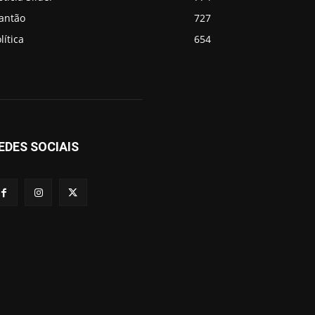
lantão
727
lítica
654
EDES SOCIAIS