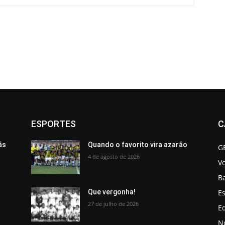
ESPORTES
C
ãs
Quando o favorito vira azarão
G
4 de agosto de 2026
V
B
Es
Que vergonha!
27 de julho de 2026
Ed
No