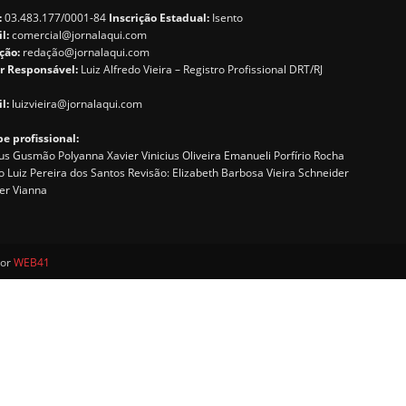
:
03.483.177/0001-84
Inscrição Estadual:
Isento
il:
comercial@jornalaqui.com
ção:
redaçã
o@jornalaqui.com
r Responsável:
Luiz Alfredo Vieira – Registro Profissional DRT/RJ
l:
luizvieira@jornalaqui.com
e profissional:
s Gusmão Polyanna Xavier Vinicius Oliveira Emanueli Porfírio Rocha
o Luiz Pereira dos Santos Revisão: Elizabeth Barbosa Vieira Schneider
er Vianna
por
WEB41