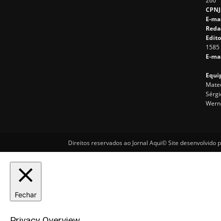
260
CPNJ
E-ma
Reda
Edito
1585
E-mai
Equip
Mateu
Sérgi
Wern
Direitos reservados ao Jornal Aqui© Site desenvolvido 
Fechar
Privacy Overview