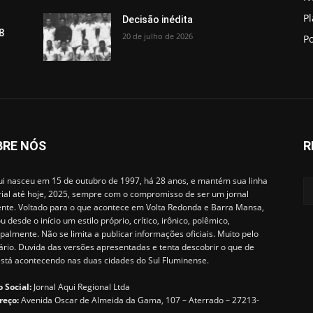
P
Decisão inédita
8
20 de julho de 2026
Po
BRE NÓS
R
i nasceu em 15 de outubro de 1997, há 28 anos, e mantém sua linha
rial até hoje, 2025, sempre com o compromisso de ser um jornal
ente. Voltado para o que acontece em Volta Redonda e Barra Mansa,
u desde o início um estilo próprio, crítico, irônico, polêmico,
ipalmente. Não se limita a publicar informações oficiais. Muito pelo
ário. Duvida das versões apresentadas e tenta descobrir o que de
está acontecendo nas duas cidades do Sul Fluminense.
 Social:
Jornal Aqui Regional Ltda
reço:
Avenida Oscar de Almeida da Gama, 107 – Aterrado – 27213-