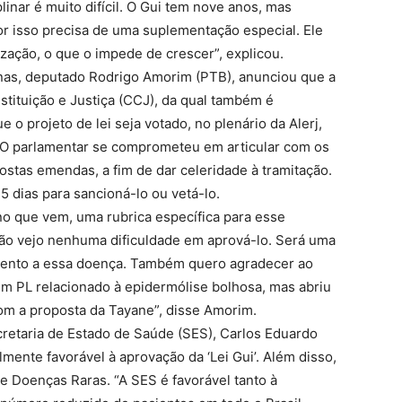
linar é muito difícil. O Gui tem nove anos, mas
r isso precisa de uma suplementação especial. Ele
ização, o que o impede de crescer”, explicou.
nas, deputado Rodrigo Amorim (PTB), anunciou que a
tituição e Justiça (CCJ), da qual também é
 o projeto de lei seja votado, no plenário da Alerj,
 O parlamentar se comprometeu em articular com os
stas emendas, a fim de dar celeridade à tramitação.
5 dias para sancioná-lo ou vetá-lo.
no que vem, uma rubrica específica para esse
ão vejo nenhuma dificuldade em aprová-lo. Será uma
amento a essa doença. Também quero agradecer ao
um PL relacionado à epidermólise bolhosa, mas abriu
m a proposta da Tayane”, disse Amorim.
retaria de Estado de Saúde (SES), Carlos Eduardo
mente favorável à aprovação da ‘Lei Gui’. Além disso,
 Doenças Raras. “A SES é favorável tanto à