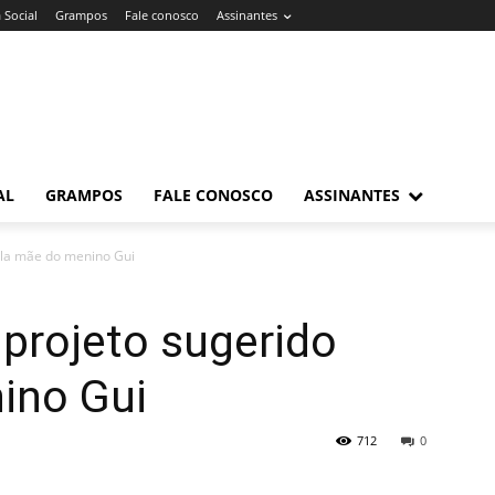
 Social
Grampos
Fale conosco
Assinantes
AL
GRAMPOS
FALE CONOSCO
ASSINANTES
pela mãe do menino Gui
r projeto sugerido
ino Gui
712
0