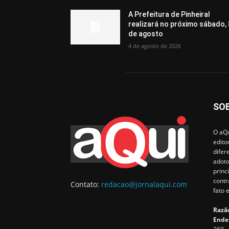
A Prefeitura de Pinheiral
realizará no próximo sábado, 
de agosto
4 de agosto de 2026
SO
O aQu
edito
difer
adoto
princ
contr
Contato:
redacao@jornalaqui.com
fato 
Razão
Ende