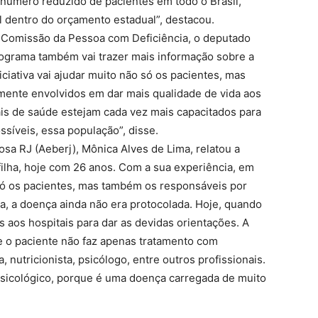
 número reduzido de pacientes em todo o Brasil,
l dentro do orçamento estadual”, destacou.
a Comissão da Pessoa com Deficiência, o deputado
ograma também vai trazer mais informação sobre a
iciativa vai ajudar muito não só os pacientes, mas
mente envolvidos em dar mais qualidade de vida aos
nais de saúde estejam cada vez mais capacitados para
síveis, essa população”, disse.
sa RJ (Aeberj), Mônica Alves de Lima, relatou a
filha, hoje com 26 anos. Com a sua experiência, em
 só os pacientes, mas também os responsáveis por
, a doença ainda não era protocolada. Hoje, quando
aos hospitais para dar as devidas orientações. A
ue o paciente não faz apenas tratamento com
, nutricionista, psicólogo, entre outros profissionais.
sicológico, porque é uma doença carregada de muito