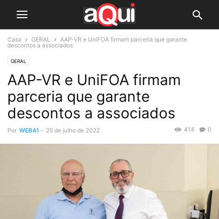
Casa
GERAL
AAP-VR e UniFOA firmam parceria que garante
descontos a associados
GERAL
AAP-VR e UniFOA firmam
parceria que garante
descontos a associados
414
0
Por
WEB41
-
25 de julho de 2022