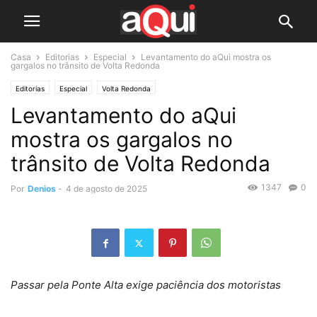
Casa
Editorias
Especial
Levantamento do aQui mostra os
gargalos no trânsito de Volta Redonda
Editorias
Especial
Volta Redonda
Levantamento do aQui
mostra os gargalos no
trânsito de Volta Redonda
1347
0
Por
Denios
-
4 de agosto de 2025
Passar pela Ponte Alta exige paciência dos motoristas