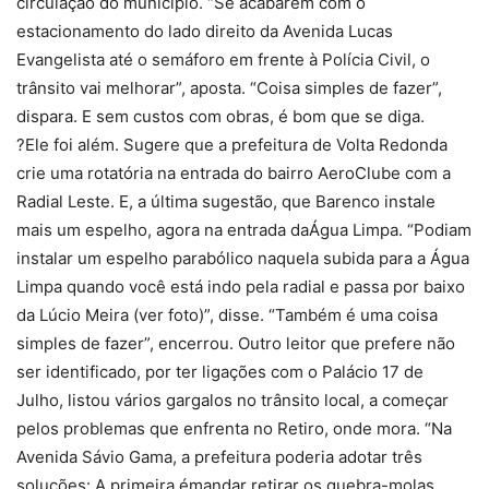
circulação do município. “Se acabarem com o
estacionamento do lado direito da Avenida Lucas
Evangelista até o semáforo em frente à Polícia Civil, o
trânsito vai melhorar”, aposta. “Coisa simples de fazer”,
dispara. E sem custos com obras, é bom que se diga.
?Ele foi além. Sugere que a prefeitura de Volta Redonda
crie uma rotatória na entrada do bairro AeroClube com a
Radial Leste. E, a última sugestão, que Barenco instale
mais um espelho, agora na entrada daÁgua Limpa. “Podiam
instalar um espelho parabólico naquela subida para a Água
Limpa quando você está indo pela radial e passa por baixo
da Lúcio Meira (ver foto)”, disse. “Também é uma coisa
simples de fazer”, encerrou. Outro leitor que prefere não
ser identificado, por ter ligações com o Palácio 17 de
Julho, listou vários gargalos no trânsito local, a começar
pelos problemas que enfrenta no Retiro, onde mora. “Na
Avenida Sávio Gama, a prefeitura poderia adotar três
soluções: A primeira émandar retirar os quebra-molas,