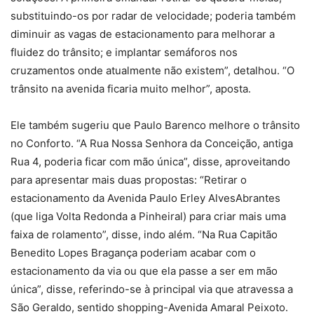
substituindo-os por radar de velocidade; poderia também
diminuir as vagas de estacionamento para melhorar a
fluidez do tr
â
nsito; e implantar sem
á
foros nos
cruzamentos onde atualmente n
ã
o existem”, detalhou. “O
trânsito na avenida ficaria muito melhor”, aposta.
Ele também sugeriu que Paulo Barenco melhore o trânsito
no Conforto. “A Rua Nossa Senhora da Conceição, antiga
Rua 4, poderia ficar com mão única”, disse, aproveitando
para apresentar mais duas propostas: “Retirar o
estacionamento da Avenida Paulo Erley AlvesAbrantes
(que liga Volta Redonda a Pinheiral) para criar mais uma
faixa de rolamento”, disse, indo além. “Na Rua Capitão
Benedito Lopes Bragança poderiam acabar com o
estacionamento da via ou que ela passe a ser em mão
única”, disse, referindo-se à principal via que atravessa a
São Geraldo, sentido shopping-Avenida Amaral Peixoto.