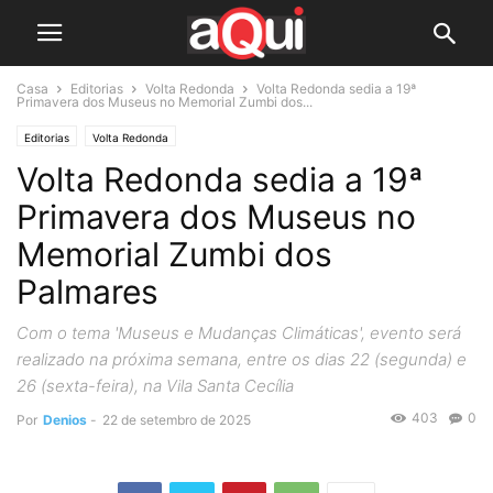
Casa
Editorias
Volta Redonda
Volta Redonda sedia a 19ª
Primavera dos Museus no Memorial Zumbi dos...
Editorias
Volta Redonda
Volta Redonda sedia a 19ª
Primavera dos Museus no
Memorial Zumbi dos
Palmares
Com o tema 'Museus e Mudanças Climáticas', evento será
realizado na próxima semana, entre os dias 22 (segunda) e
26 (sexta-feira), na Vila Santa Cecília
403
0
Por
Denios
-
22 de setembro de 2025