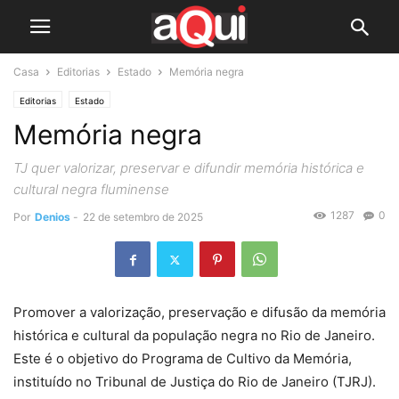
Casa
Editorias
Estado
Memória negra
Editorias
Estado
Memória negra
TJ quer valorizar, preservar e difundir memória histórica e
cultural negra fluminense
1287
0
Por
Denios
-
22 de setembro de 2025
Promover a valorização, preservação e difusão da memória
histórica e cultural da população negra no Rio de Janeiro.
Este é o objetivo do Programa de Cultivo da Memória,
instituído no Tribunal de Justiça do Rio de Janeiro (TJRJ).