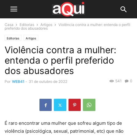
Casa
Editorias
Artigos
Violência contra a mulher: entenda o perfil
preferido dos abusadores
Editorias
Artigos
Violência contra a mulher:
entenda o perfil preferido
dos abusadores
541
0
Por
WEB41
-
31 de outubro de 2022
É raro encontrar uma mulher que sofreu algum tipo de
violência (psicológica, sexual, patrimonial, etc) que não