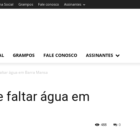
a Social
Grampos
Fale conosco
Assinantes
AL
GRAMPOS
FALE CONOSCO
ASSINANTES
altar água em Barra Mansa
faltar água em
488
0