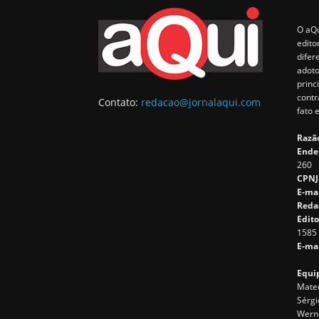
O aQu
edito
difer
adoto
princ
contr
Contato:
redacao@jornalaqui.com
fato 
Razão
Ende
260
CPNJ
E-ma
Reda
Edito
1585
E-mai
Equip
Mateu
Sérgi
Wern