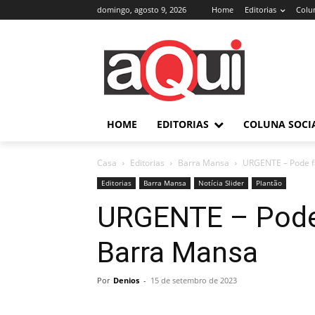
domingo, agosto 9, 2026
Home
Editorias
Colun
HOME
EDITORIAS
COLUNA SOCI
Casa
Editorias
Barra Mansa
URGENTE – Pode f
Editorias
Barra Mansa
Notícia Slider
Plantão
URGENTE – Pode 
Barra Mansa
Por
Denios
-
15 de setembro de 2023