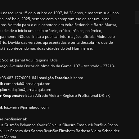
i nasceu em 15 de outubro de 1997, há 28 anos, e mantém sua linha
rial até hoje, 2025, sempre com o compromisso de ser um jornal
ente. Voltado para o que acontece em Volta Redonda e Barra Mansa,
u desde o início um estilo próprio, crítico, irônico, polêmico,
ipalmente. Não se limita a publicar informações oficiais. Muito pelo
ário. Duvida das versões apresentadas e tenta descobrir o que de
está acontecendo nas duas cidades do Sul Fluminense.
 Social:
Jornal Aqui Regional Ltda
reço:
Avenida Oscar de Almeida da Gama, 107 – Aterrado – 27213-
:
03.483.177/0001-84
Inscrição Estadual:
Isento
il:
comercial@jornalaqui.com
ção:
redaçã
o@jornalaqui.com
r Responsável:
Luiz Alfredo Vieira – Registro Profissional DRT/RJ
l:
luizvieira@jornalaqui.com
e profissional:
s Gusmão Polyanna Xavier Vinicius Oliveira Emanueli Porfírio Rocha
o Luiz Pereira dos Santos Revisão: Elizabeth Barbosa Vieira Schneider
er Vianna