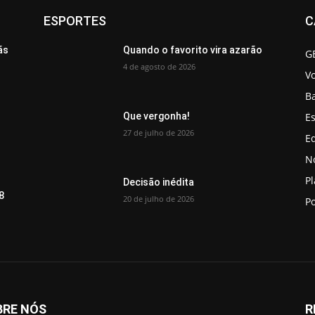
ESPORTES
C
ãs
Quando o favorito vira azarão
G
4 de agosto de 2026
V
B
Es
Que vergonha!
27 de julho de 2026
Ed
No
P
Decisão inédita
8
20 de julho de 2026
Po
BRE NÓS
R