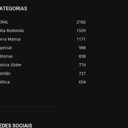
ATEGORIAS
ERAL
2182
olta Redonda
1559
arra Mansa
1171
pecial
988
itorias
838
tícia Slider
774
lantão
727
lítica
654
EDES SOCIAIS