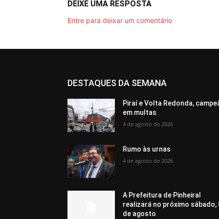
DEIXE UMA RESPOSTA
Entre para deixar um comentário
DESTAQUES DA SEMANA
Piraí e Volta Redonda, campe
em multas
4 de agosto de 2026
Rumo às urnas
4 de agosto de 2026
A Prefeitura de Pinheiral
realizará no próximo sábado, 
de agosto