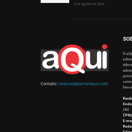
4 de agosto de 2026
SO
O aQu
edito
difer
adoto
princ
contr
Contato:
redacao@jornalaqui.com
fato 
Razão
Ende
260
CPNJ
E-ma
Reda
Edito