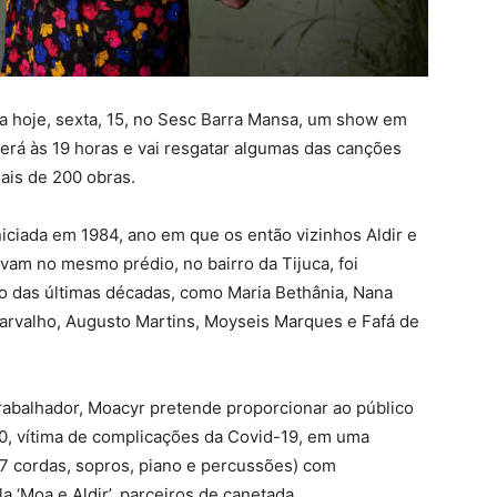
a hoje, sexta, 15, no Sesc Barra Mansa, um show em
erá às 19 horas e vai resgatar algumas das canções
ais de 200 obras.
niciada em 1984, ano em que os então vizinhos Aldir e
m no mesmo prédio, no bairro da Tijuca, foi
o das últimas décadas, como Maria Bethânia, Nana
 Carvalho, Augusto Martins, Moyseis Marques e Fafá de
rabalhador, Moacyr pretende proporcionar ao público
20, vítima de complicações da Covid-19, em uma
o 7 cordas, sopros, piano e percussões) com
a ‘Moa e Aldir’, parceiros de canetada.