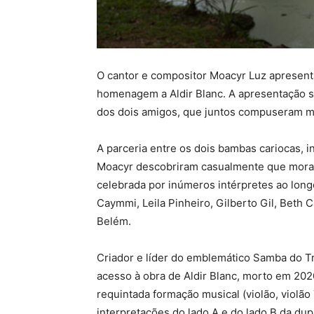
O cantor e compositor Moacyr Luz apresent
homenagem a Aldir Blanc. A apresentação s
dos dois amigos, que juntos compuseram m
A parceria entre os dois bambas cariocas, i
Moacyr descobriram casualmente que morava
celebrada por inúmeros intérpretes ao long
Caymmi, Leila Pinheiro, Gilberto Gil, Beth
Belém.
Criador e líder do emblemático Samba do T
acesso à obra de Aldir Blanc, morto em 20
requintada formação musical (violão, violã
interpretações do lado A e do lado B da dupl