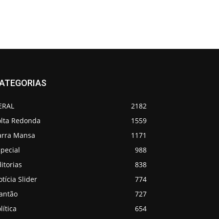
ATEGORIAS
ERAL
2182
olta Redonda
1559
arra Mansa
1171
pecial
988
itorias
838
tícia Slider
774
lantão
727
lítica
654