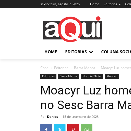
sexta-feira, agosto 7, 2026
Home
Editorias
Col
HOME
EDITORIAS
COLUNA SOCI
Casa
Editorias
Barra Mansa
Moacyr Luz homen
Editorias
Barra Mansa
Notícia Slider
Plantão
Moacyr Luz home
no Sesc Barra M
Por
Denios
-
15 de setembro de 2023