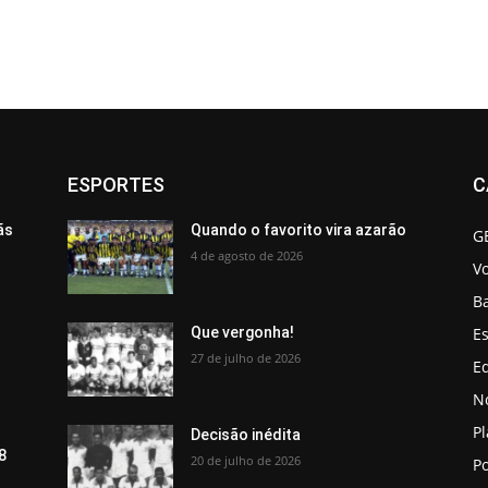
ESPORTES
C
ãs
Quando o favorito vira azarão
G
4 de agosto de 2026
V
B
Es
Que vergonha!
27 de julho de 2026
Ed
No
P
Decisão inédita
8
20 de julho de 2026
Po