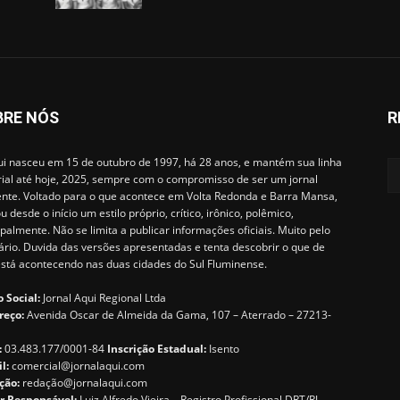
BRE NÓS
R
i nasceu em 15 de outubro de 1997, há 28 anos, e mantém sua linha
rial até hoje, 2025, sempre com o compromisso de ser um jornal
ente. Voltado para o que acontece em Volta Redonda e Barra Mansa,
u desde o início um estilo próprio, crítico, irônico, polêmico,
ipalmente. Não se limita a publicar informações oficiais. Muito pelo
ário. Duvida das versões apresentadas e tenta descobrir o que de
está acontecendo nas duas cidades do Sul Fluminense.
 Social:
Jornal Aqui Regional Ltda
reço:
Avenida Oscar de Almeida da Gama, 107 – Aterrado – 27213-
:
03.483.177/0001-84
Inscrição Estadual:
Isento
il:
comercial@jornalaqui.com
ção:
redaçã
o@jornalaqui.com
r Responsável:
Luiz Alfredo Vieira – Registro Profissional DRT/RJ