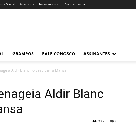
una Social
Grampos
Fale conosco
Assinantes
AL
GRAMPOS
FALE CONOSCO
ASSINANTES
ageia Aldir Blanc no Sesc Barra Mansa
nageia Aldir Blanc
ansa
395
0