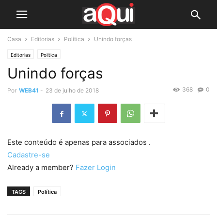
Casa
Editorias
Política
Unindo forças
Editorias
Política
Unindo forças
368
0
Por
WEB41
-
23 de julho de 2018
Este conteúdo é apenas para associados .
Cadastre-se
Already a member?
Fazer Login
TAGS
Política