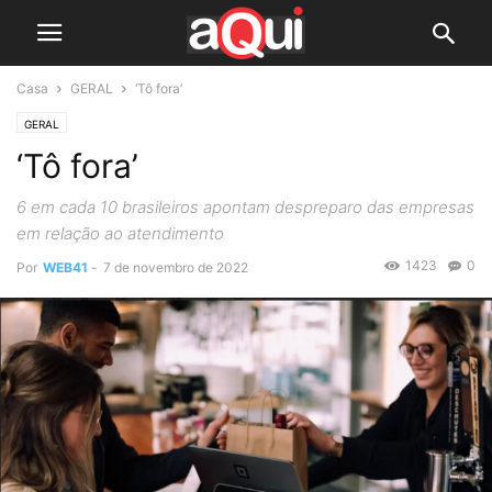
Casa
GERAL
‘Tô fora’
GERAL
‘Tô fora’
6 em cada 10 brasileiros apontam despreparo das empresas
em relação ao atendimento
1423
0
Por
WEB41
-
7 de novembro de 2022