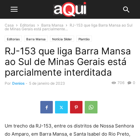
Casa
Editorias
Barra Mansa
RJ-153 que liga Barra Mansa ao Sul
de Minas Gerais está parcialmente...
Editorias
Barra Mansa
Notícia Slider
Plantão
RJ-153 que liga Barra Mansa
ao Sul de Minas Gerais está
parcialmente interditada
706
0
Por
Denios
-
5 de janeiro de 2023
Um trecho da RJ-153, entre os distritos de Nossa Senhora
do Amparo, em Barra Mansa, e Santa Isabel do Rio Preto,