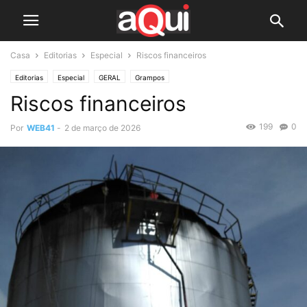
Casa
Editorias
Especial
Riscos financeiros
Editorias
Especial
GERAL
Grampos
Riscos financeiros
199
0
Por
WEB41
-
2 de março de 2026