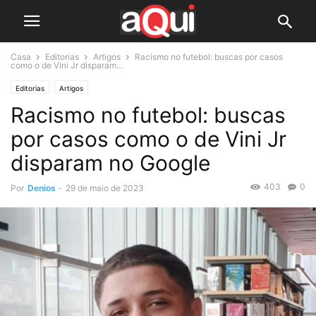
Casa
Editorias
Artigos
Racismo no futebol: buscas por casos
como o de Vini Jr disparam...
Editorias
Artigos
Racismo no futebol: buscas
por casos como o de Vini Jr
disparam no Google
403
0
Por
Denios
-
29 de maio de 2023