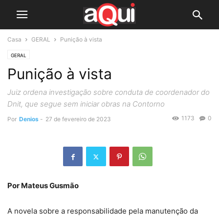
Casa
GERAL
Punição à vista
GERAL
Punição à vista
Juiz ordena investigação sobre conduta de coordenador do
Dnit, que segue sem iniciar obras na Contorno
1173
0
Por
Denios
-
27 de fevereiro de 2023
Por Mateus Gusmão
A novela sobre a responsabilidade pela manutenção da