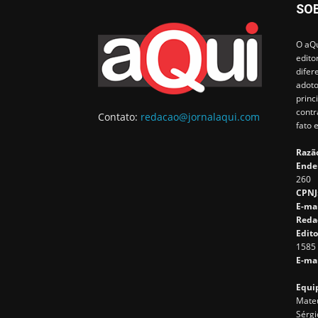
SO
O aQu
edito
difer
adoto
princ
contr
Contato:
redacao@jornalaqui.com
fato 
Razão
Ende
260
CPNJ
E-ma
Reda
Edito
1585
E-mai
Equip
Mateu
Sérgi