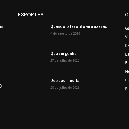
ESPORTES
C
ãs
Quando o favorito vira azarão
G
4 de agosto de 2026
V
B
Es
Que vergonha!
27 de julho de 2026
Ed
No
P
Decisão inédita
8
20 de julho de 2026
Po