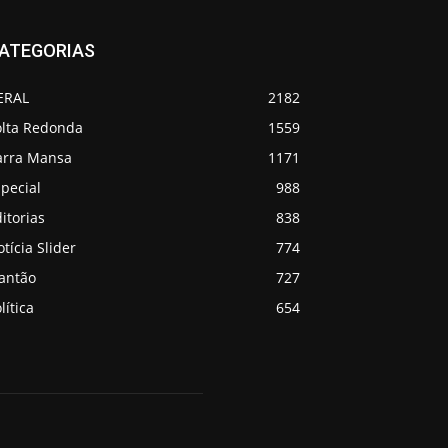
ATEGORIAS
ERAL
2182
olta Redonda
1559
arra Mansa
1171
pecial
988
itorias
838
tícia Slider
774
lantão
727
lítica
654