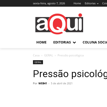
sexta-feira, agosto 7, 2026
Home
Editorias
Col
HOME
EDITORIAS
COLUNA SOCI
Casa
GERAL
Pressão psicológica
GERAL
Pressão psicoló
Por
WEB41
-
5 de abril de 2021