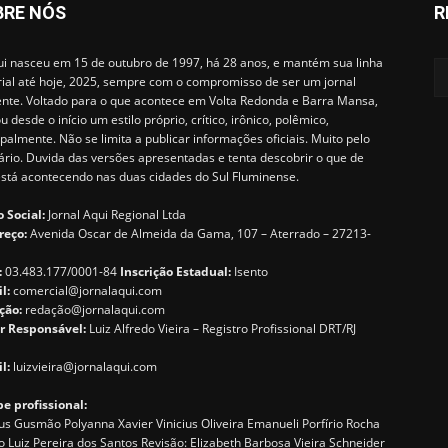
BRE NÓS
R
i nasceu em 15 de outubro de 1997, há 28 anos, e mantém sua linha
rial até hoje, 2025, sempre com o compromisso de ser um jornal
ente. Voltado para o que acontece em Volta Redonda e Barra Mansa,
u desde o início um estilo próprio, crítico, irônico, polêmico,
ipalmente. Não se limita a publicar informações oficiais. Muito pelo
ário. Duvida das versões apresentadas e tenta descobrir o que de
está acontecendo nas duas cidades do Sul Fluminense.
 Social:
Jornal Aqui Regional Ltda
reço:
Avenida Oscar de Almeida da Gama, 107 – Aterrado – 27213-
:
03.483.177/0001-84
Inscrição Estadual:
Isento
il:
comercial@jornalaqui.com
ção:
redaçã
o@jornalaqui.com
r Responsável:
Luiz Alfredo Vieira – Registro Profissional DRT/RJ
l:
luizvieira@jornalaqui.com
e profissional:
s Gusmão Polyanna Xavier Vinicius Oliveira Emanueli Porfírio Rocha
o Luiz Pereira dos Santos Revisão: Elizabeth Barbosa Vieira Schneider