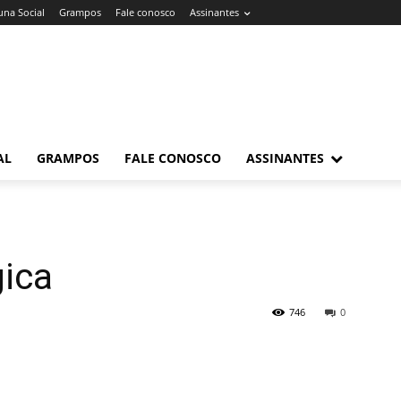
una Social
Grampos
Fale conosco
Assinantes
AL
GRAMPOS
FALE CONOSCO
ASSINANTES
gica
746
0