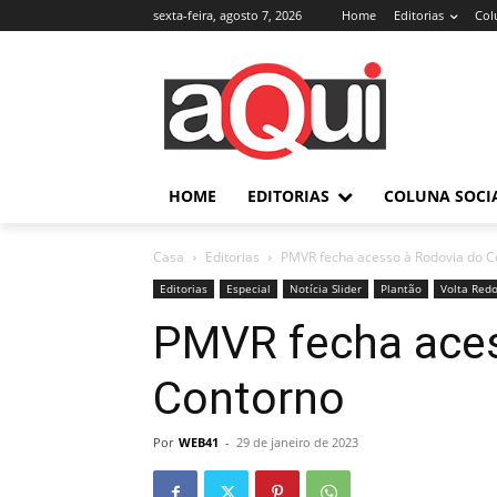
sexta-feira, agosto 7, 2026
Home
Editorias
Col
HOME
EDITORIAS
COLUNA SOCI
Casa
Editorias
PMVR fecha acesso à Rodovia do C
Editorias
Especial
Notícia Slider
Plantão
Volta Red
PMVR fecha aces
Contorno
Por
WEB41
-
29 de janeiro de 2023