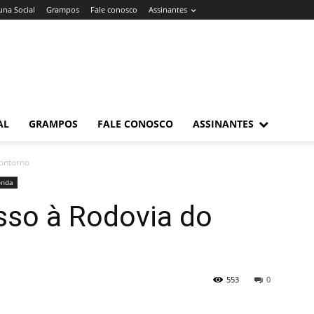
una Social
Grampos
Fale conosco
Assinantes
AL
GRAMPOS
FALE CONOSCO
ASSINANTES
ontorno
onda
so à Rodovia do
553
0