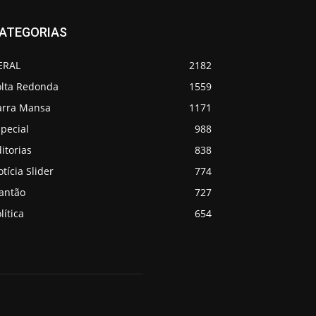
ATEGORIAS
ERAL
2182
olta Redonda
1559
arra Mansa
1171
pecial
988
itorias
838
tícia Slider
774
lantão
727
lítica
654