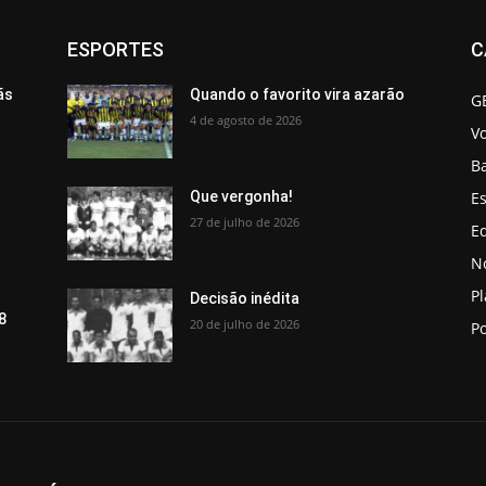
ESPORTES
C
ãs
Quando o favorito vira azarão
G
4 de agosto de 2026
V
B
Es
Que vergonha!
27 de julho de 2026
Ed
No
P
Decisão inédita
8
20 de julho de 2026
Po