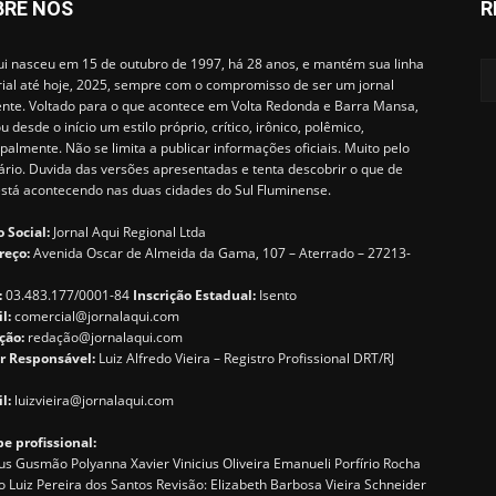
BRE NÓS
R
i nasceu em 15 de outubro de 1997, há 28 anos, e mantém sua linha
rial até hoje, 2025, sempre com o compromisso de ser um jornal
ente. Voltado para o que acontece em Volta Redonda e Barra Mansa,
u desde o início um estilo próprio, crítico, irônico, polêmico,
ipalmente. Não se limita a publicar informações oficiais. Muito pelo
ário. Duvida das versões apresentadas e tenta descobrir o que de
está acontecendo nas duas cidades do Sul Fluminense.
 Social:
Jornal Aqui Regional Ltda
reço:
Avenida Oscar de Almeida da Gama, 107 – Aterrado – 27213-
:
03.483.177/0001-84
Inscrição Estadual:
Isento
il:
comercial@jornalaqui.com
ção:
redaçã
o@jornalaqui.com
r Responsável:
Luiz Alfredo Vieira – Registro Profissional DRT/RJ
l:
luizvieira@jornalaqui.com
e profissional:
s Gusmão Polyanna Xavier Vinicius Oliveira Emanueli Porfírio Rocha
o Luiz Pereira dos Santos Revisão: Elizabeth Barbosa Vieira Schneider