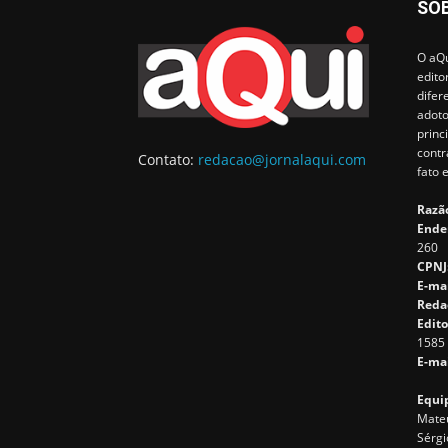
SO
O aQu
edito
difer
adoto
princ
contr
Contato:
redacao@jornalaqui.com
fato 
Razão
Ende
260
CPNJ
E-ma
Reda
Edito
1585
E-mai
Equip
Mateu
Sérgi