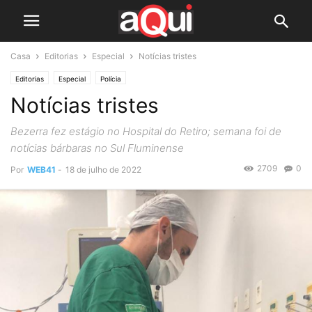
Casa
Editorias
Especial
Notícias tristes
Editorias
Especial
Polícia
Notícias tristes
Bezerra fez estágio no Hospital do Retiro; semana foi de
notícias bárbaras no Sul Fluminense
2709
0
Por
WEB41
-
18 de julho de 2022