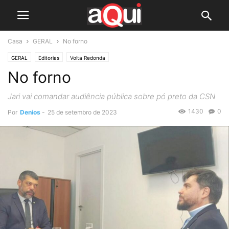
Casa
GERAL
No forno
GERAL
Editorias
Volta Redonda
No forno
Jari vai comandar audiência pública sobre pó preto da CSN
1430
0
Por
Denios
-
25 de setembro de 2023