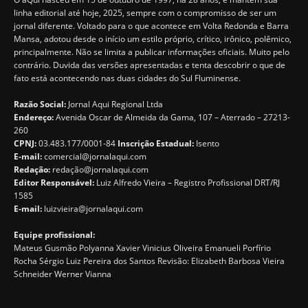
linha editorial até hoje, 2025, sempre com o compromisso de ser um
jornal diferente. Voltado para o que acontece em Volta Redonda e Barra
Mansa, adotou desde o início um estilo próprio, crítico, irônico, polêmico,
principalmente. Não se limita a publicar informações oficiais. Muito pelo
contrário. Duvida das versões apresentadas e tenta descobrir o que de
fato está acontecendo nas duas cidades do Sul Fluminense.
Razão Social:
Jornal Aqui Regional Ltda
Endereço:
Avenida Oscar de Almeida da Gama, 107 – Aterrado – 27213-
260
CPNJ:
03.483.177/0001-84
Inscrição Estadual:
Isento
E-mail:
comercial@jornalaqui.com
Redação:
redaçã
o@jornalaqui.com
Editor Responsável:
Luiz Alfredo Vieira – Registro Profissional DRT/RJ
1585
E-mail:
luizvieira@jornalaqui.com
Equipe profissional:
Mateus Gusmão Polyanna Xavier Vinicius Oliveira Emanueli Porfírio
Rocha Sérgio Luiz Pereira dos Santos Revisão: Elizabeth Barbosa Vieira
Schneider Werner Vianna