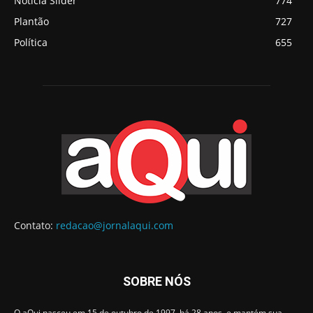
Notícia Slider
774
Plantão
727
Política
655
Contato:
redacao@jornalaqui.com
SOBRE NÓS
O aQui nasceu em 15 de outubro de 1997, há 28 anos, e mantém sua