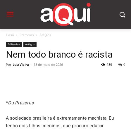
Casa
Editorias
Artigos
Editorias
Artigos
Nem todo branco é racista
Por
Luiz Vieira
-
18 de maio de 2026
139
0
*Du Prazeres
A sociedade brasileira é extremamente machista. Eu
tenho dois filhos, meninos, que procuro educar