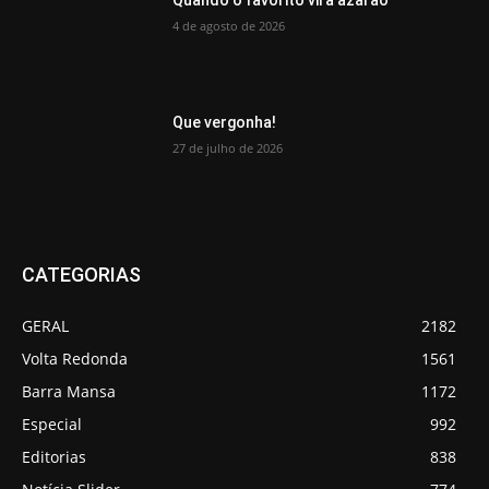
Quando o favorito vira azarão
4 de agosto de 2026
Que vergonha!
27 de julho de 2026
CATEGORIAS
GERAL
2182
Volta Redonda
1561
Barra Mansa
1172
Especial
992
Editorias
838