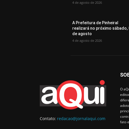
4 de agosto de 2026
A Prefeitura de Pinheiral
realizará no próximo sábado, 
de agosto
4 de agosto de 2026
SO
O aQu
edito
difer
adoto
princ
contr
Contato:
redacao@jornalaqui.com
fato 