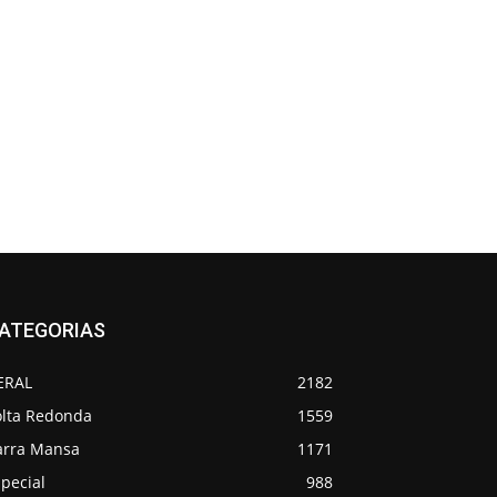
ATEGORIAS
ERAL
2182
olta Redonda
1559
arra Mansa
1171
pecial
988