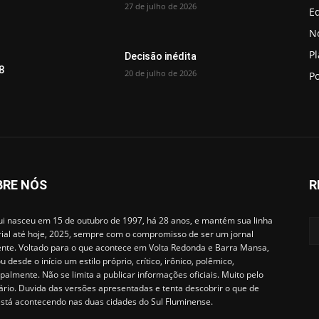
27 de julho de 2026
Ed
No
P
Decisão inédita
8
20 de julho de 2026
Po
BRE NÓS
R
i nasceu em 15 de outubro de 1997, há 28 anos, e mantém sua linha
rial até hoje, 2025, sempre com o compromisso de ser um jornal
ente. Voltado para o que acontece em Volta Redonda e Barra Mansa,
u desde o início um estilo próprio, crítico, irônico, polêmico,
ipalmente. Não se limita a publicar informações oficiais. Muito pelo
ário. Duvida das versões apresentadas e tenta descobrir o que de
está acontecendo nas duas cidades do Sul Fluminense.