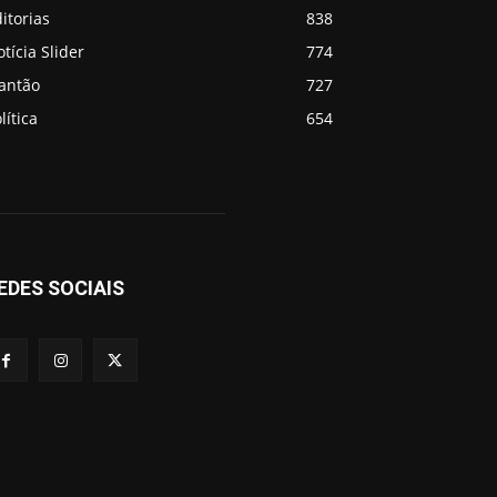
itorias
838
tícia Slider
774
lantão
727
lítica
654
EDES SOCIAIS