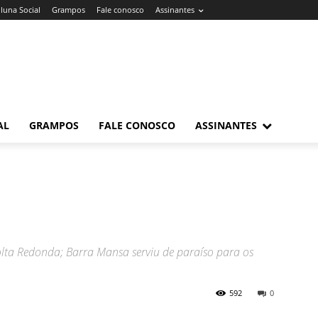
luna Social
Grampos
Fale conosco
Assinantes
AL
GRAMPOS
FALE CONOSCO
ASSINANTES
ta Redonda; Barra Mansa serviu de paraíso para os
592
0