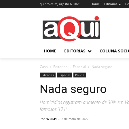
quinta-feira, agosto 6, 2026
Home
Editorias
Co
HOME
EDITORIAS
COLUNA SOCI
Casa
Editorias
Especial
Nada seguro
Editorias
Especial
Polícia
Nada seguro
Homicídios registram aumento de 30% em Vol
famosos ‘171’
Por
WEB41
-
2 de maio de 2022