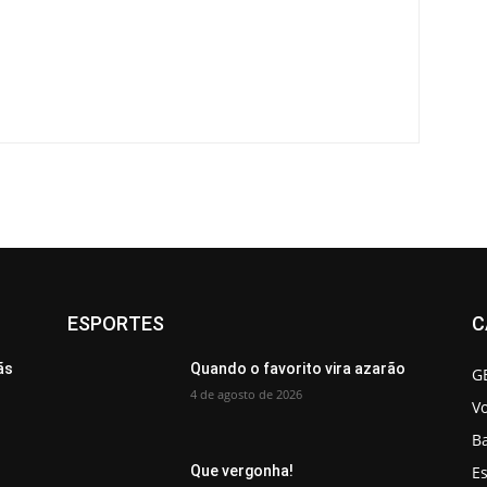
ESPORTES
C
ãs
Quando o favorito vira azarão
G
4 de agosto de 2026
V
B
Es
Que vergonha!