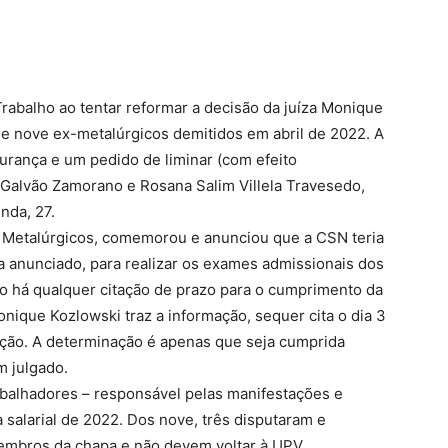
rabalho ao tentar reformar a decisão da juíza Monique
de nove ex-metalúrgicos demitidos em abril de 2022. A
ança e um pedido de liminar (com efeito
Galvão Zamorano e Rosana Salim Villela Travesedo,
nda, 27.
s Metalúrgicos, comemorou e anunciou que a CSN teria
ha anunciado, para realizar os exames admissionais dos
o há qualquer citação de prazo para o cumprimento da
nique Kozlowski traz a informação, sequer cita o dia 3
ação. A determinação é apenas que seja cumprida
m julgado.
balhadores – responsável pelas manifestações e
salarial de 2022. Dos nove, três disputaram e
embros da chapa e não devem voltar à UPV,