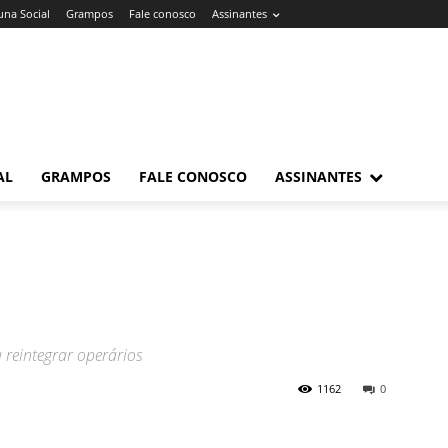
una Social
Grampos
Fale conosco
Assinantes
AL
GRAMPOS
FALE CONOSCO
ASSINANTES
 reintegrar operários
1162
0