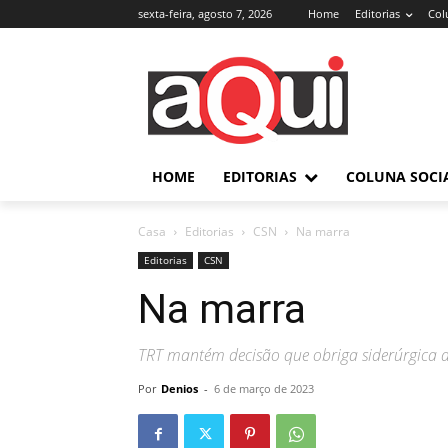
sexta-feira, agosto 7, 2026
Home
Editorias
Col
HOME
EDITORIAS
COLUNA SOCI
Casa
Editorias
CSN
Na marra
Editorias
CSN
Na marra
TRT mantém decisão que obriga siderúrgica a
Por
Denios
-
6 de março de 2023