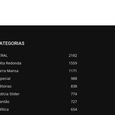
ATEGORIAS
ERAL
2182
olta Redonda
1559
arra Mansa
1171
pecial
988
itorias
838
tícia Slider
774
lantão
727
lítica
654