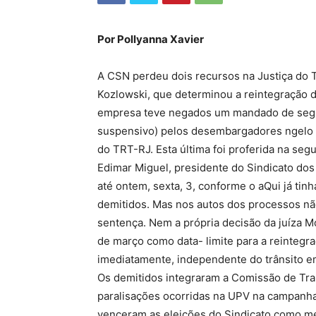
Por Pollyanna Xavier
A CSN perdeu dois recursos na Justiça do T
Kozlowski, que determinou a reintegração 
empresa teve negados um mandado de segur
suspensivo) pelos desembargadores ngelo 
do TRT-RJ. Esta última foi proferida na segu
Edimar Miguel, presidente do Sindicato do
até ontem, sexta, 3, conforme o aQui já tin
demitidos. Mas nos autos dos processos nã
sentença. Nem a própria decisão da juíza Mo
de março como data- limite para a reintegr
imediatamente, independente do trânsito e
Os demitidos integraram a Comissão de Tra
paralisações ocorridas na UPV na campanha 
venceram as eleições do Sindicato como m