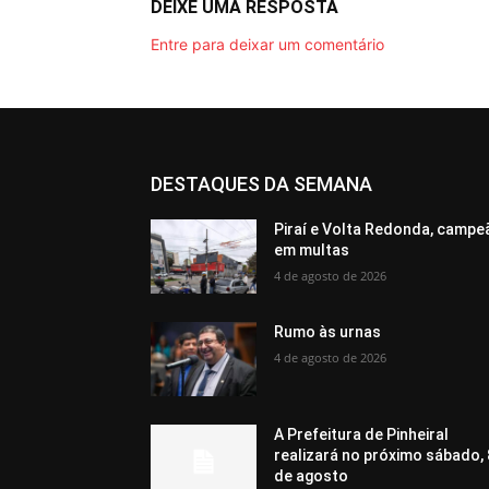
DEIXE UMA RESPOSTA
Entre para deixar um comentário
DESTAQUES DA SEMANA
Piraí e Volta Redonda, campe
em multas
4 de agosto de 2026
Rumo às urnas
4 de agosto de 2026
A Prefeitura de Pinheiral
realizará no próximo sábado, 
de agosto