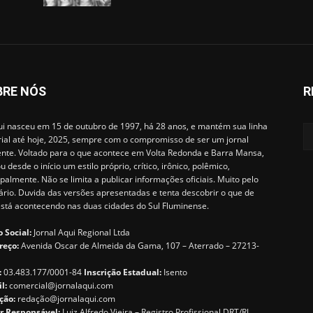
BRE NÓS
R
i nasceu em 15 de outubro de 1997, há 28 anos, e mantém sua linha
rial até hoje, 2025, sempre com o compromisso de ser um jornal
ente. Voltado para o que acontece em Volta Redonda e Barra Mansa,
u desde o início um estilo próprio, crítico, irônico, polêmico,
ipalmente. Não se limita a publicar informações oficiais. Muito pelo
ário. Duvida das versões apresentadas e tenta descobrir o que de
está acontecendo nas duas cidades do Sul Fluminense.
 Social:
Jornal Aqui Regional Ltda
reço:
Avenida Oscar de Almeida da Gama, 107 – Aterrado – 27213-
:
03.483.177/0001-84
Inscrição Estadual:
Isento
il:
comercial@jornalaqui.com
ção:
redaçã
o@jornalaqui.com
r Responsável:
Luiz Alfredo Vieira – Registro Profissional DRT/RJ