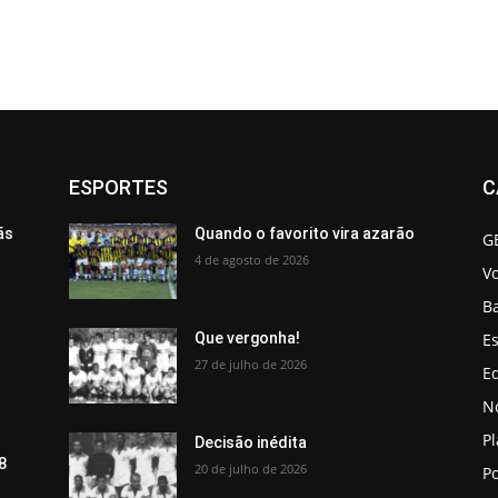
ESPORTES
C
ãs
Quando o favorito vira azarão
G
4 de agosto de 2026
V
B
Es
Que vergonha!
27 de julho de 2026
Ed
No
P
Decisão inédita
8
20 de julho de 2026
Po