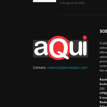
4 de agosto de 2026
SO
O aQu
edito
difer
adoto
princ
contr
Contato:
redacao@jornalaqui.com
fato 
Razão
Ende
260
CPNJ
E-ma
Reda
Edito