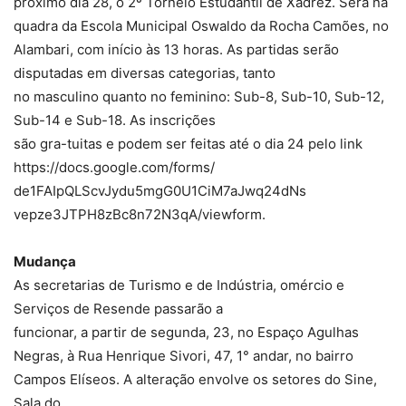
próximo dia 28, o 2º Torneio Estudantil de Xadrez. Será na
quadra da Escola Municipal Oswaldo da Rocha Camões, no
Alambari, com início às 13 horas. As partidas serão
disputadas em diversas categorias, tanto
no masculino quanto no feminino: Sub-8, Sub-10, Sub-12,
Sub-14 e Sub-18. As inscrições
são gra-tuitas e podem ser feitas até o dia 24 pelo link
https://docs.google.com/forms/
de1FAIpQLScvJydu5mgG0U1CiM7aJwq24dNs
vepze3JTPH8zBc8n72N3qA/viewform.
Mudança
As secretarias de Turismo e de Indústria, omércio e
Serviços de Resende passarão a
funcionar, a partir de segunda, 23, no Espaço Agulhas
Negras, à Rua Henrique Sivori, 47, 1° andar, no bairro
Campos Elíseos. A alteração envolve os setores do Sine,
Sala do