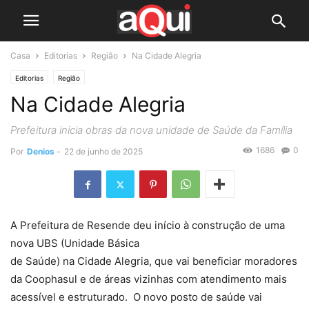
Casa
Editorias
Região
Na Cidade Alegria
Editorias
Região
Na Cidade Alegria
Prefeitura inicia obras da nova unidade de Saúde da Família
1686
0
Por
Denios
-
22 de junho de 2025
A Prefeitura de Resende deu início à construção de uma
nova UBS (Unidade Básica
de Saúde) na Cidade Alegria, que vai beneficiar moradores
da Coophasul e de áreas vizinhas com atendimento mais
acessível e estruturado. O novo posto de saúde vai