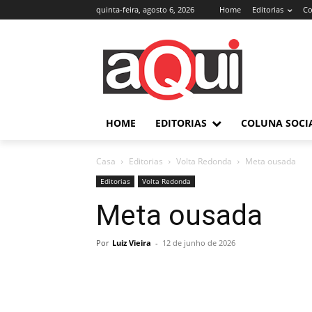
quinta-feira, agosto 6, 2026
Home
Editorias
Co
HOME
EDITORIAS
COLUNA SOCI
Casa
Editorias
Volta Redonda
Meta ousada
Editorias
Volta Redonda
Meta ousada
Por
Luiz Vieira
-
12 de junho de 2026