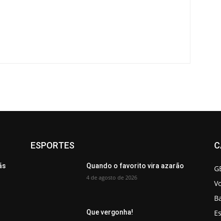
ESPORTES
C
ãs
Quando o favorito vira azarão
G
4 de agosto de 2026
V
B
Es
Que vergonha!