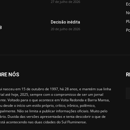
27 de julho de 2026
Ed
No
P
Decisão inédita
8
20 de julho de 2026
Po
BRE NÓS
R
i nasceu em 15 de outubro de 1997, há 28 anos, e mantém sua linha
rial até hoje, 2025, sempre com o compromisso de ser um jornal
ente. Voltado para o que acontece em Volta Redonda e Barra Mansa,
u desde o início um estilo próprio, crítico, irônico, polêmico,
ipalmente. Não se limita a publicar informações oficiais. Muito pelo
ário. Duvida das versões apresentadas e tenta descobrir o que de
está acontecendo nas duas cidades do Sul Fluminense.