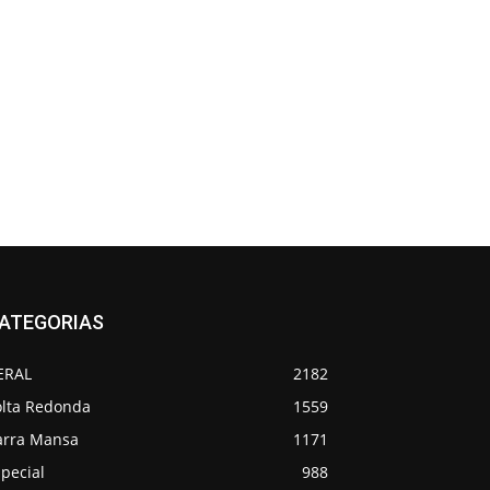
ATEGORIAS
ERAL
2182
olta Redonda
1559
arra Mansa
1171
pecial
988