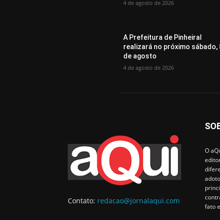
4 de agosto de 2026
A Prefeitura de Pinheiral
realizará no próximo sábado, 
de agosto
4 de agosto de 2026
SO
O aQu
edito
difer
adoto
princ
contr
Contato:
redacao@jornalaqui.com
fato 