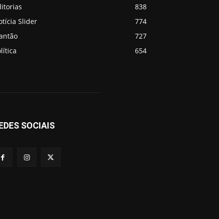
itorias
838
tícia Slider
774
lantão
727
lítica
654
EDES SOCIAIS