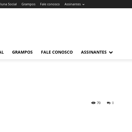
luna Social
Grampos
Fale conosco
Assinantes
AL
GRAMPOS
FALE CONOSCO
ASSINANTES
70
0