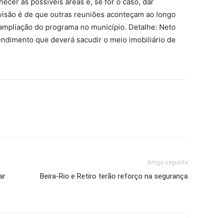
ecer as possíveis áreas e, se for o caso, dar
visão é de que outras reuniões aconteçam ao longo
ampliação do programa no município. Detalhe: Neto
dimento que deverá sacudir o meio imobiliário de
Artigo seguinte
ar
Beira-Rio e Retiro terão reforço na segurança