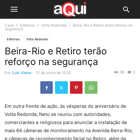
Casa
Editorias
Volta Redonda
Beira-Rio e Retiro terão reforço na
segurança
Editorias
Volta Redonda
Beira-Rio e Retiro terão
reforço na segurança
66
0
Por
Luiz Vieira
-
12 de junho de 2026
Em outra frente de ação, às vésperas do aniversário de
Volta Redonda, Neto se reuniu com autoridades,
comerciantes e religiosos para anunciar a instalação de
mais 64 câmeras de monitoramento na Avenida Beira-Rio,
e câmeras de reconhecimento facial no Retiro, além da