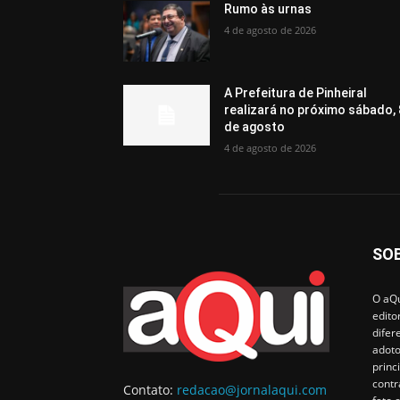
Rumo às urnas
4 de agosto de 2026
A Prefeitura de Pinheiral
realizará no próximo sábado, 
de agosto
4 de agosto de 2026
SO
O aQu
edito
difer
adoto
princ
contr
Contato:
redacao@jornalaqui.com