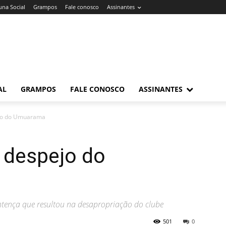
una Social
Grampos
Fale conosco
Assinantes
AL
GRAMPOS
FALE CONOSCO
ASSINANTES
ejo do Umuarama
 despejo do
tença que resultou na desapropriação do clube
501
0