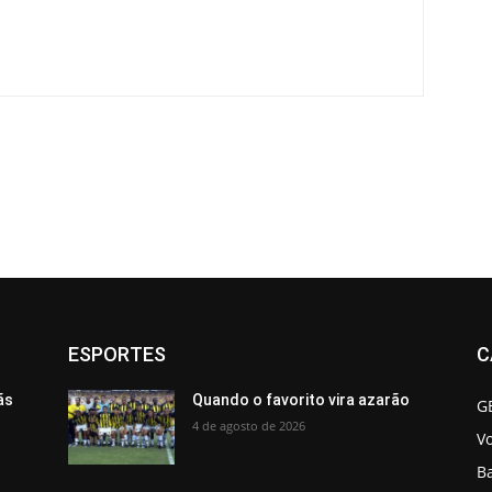
ESPORTES
C
ãs
Quando o favorito vira azarão
G
4 de agosto de 2026
V
B