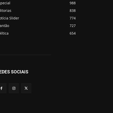
pecial
988
itorias
838
tícia Slider
774
lantão
727
lítica
654
EDES SOCIAIS