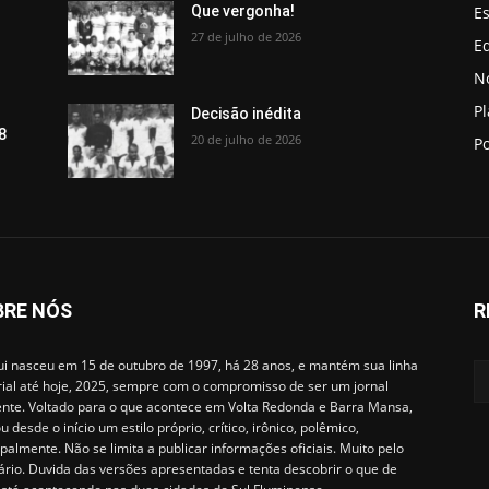
Es
Que vergonha!
27 de julho de 2026
Ed
No
P
Decisão inédita
8
20 de julho de 2026
Po
BRE NÓS
R
i nasceu em 15 de outubro de 1997, há 28 anos, e mantém sua linha
rial até hoje, 2025, sempre com o compromisso de ser um jornal
ente. Voltado para o que acontece em Volta Redonda e Barra Mansa,
u desde o início um estilo próprio, crítico, irônico, polêmico,
ipalmente. Não se limita a publicar informações oficiais. Muito pelo
ário. Duvida das versões apresentadas e tenta descobrir o que de