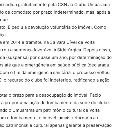
 foi cedida gratuitamente pela CSN ao Clube Umuarama
rdo de comodato por prazo indeterminado, mas, após a
 que
ato. E pediu a devolução voluntária do imóvel. Como
iça.
a em 2014 e tramitou na 3a Vara Cível de Volta
reu a sentença favorável à Siderúrgica. Depois disso,
stada (suspensa) por quase um ano, por determinação do
os até que a emergência em saúde pública (declarada
 Com o fim da emergência sanitária, o processo voltou
, o recurso do clube foi indeferido, ratificando a ação
otar o prazo para a desocupação do imóvel, Fabio
ara propor uma ação de tombamento da sede do clube.
rnando o Umuarama um patrimônio cultural de Volta
om o tombamento, o imóvel jamais retornaria ao
ão patrimonial e cultural apenas garante a preservação