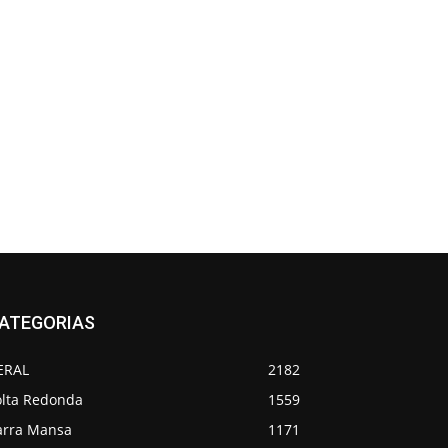
ATEGORIAS
ERAL
2182
olta Redonda
1559
arra Mansa
1171