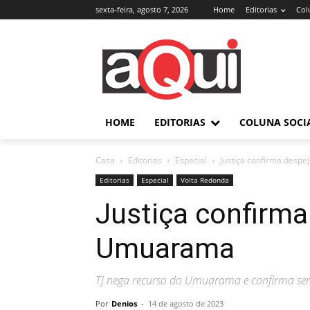
sexta-feira, agosto 7, 2026
Home
Editorias
Col
HOME
EDITORIAS
COLUNA SOCI
Casa
Editorias
Especial
Justiça confirma desp
Editorias
Especial
Volta Redonda
Justiça confirma
Umuarama
TJ nega recurso do Umuarama e confirma sen
Por
Denios
-
14 de agosto de 2023