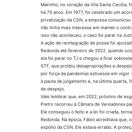
Marinho, no coração da Vila Santa Cecília,
há 70 anos. Em 1977, foi celebrado um aco
privatização da CSN, a empresa comunicou
não tinha mais interesse em manter o contr
isso não aconteceu, o caso foi parar na Just
A ação de reintegração de posse foi ajuizad
Redonda até fevereiro de 2022, quando ocor
ela foi parar no TJ e chegou a ficar sobre
STF, que proibiu desapropriações e despej
por força da pandemia) estivesse em vigor.
à pauta de julgamento e, na última quarta, 10
de despejo.
Vale lembrar que, em 2022, próximo de esg
Pietro recorreu à Câmara de Vereadores p
Ele conseguiu o feito e a lei foi criada, to
Redonda. Na época, Fábio acreditava que, c
espólio da CSN. Ele estava errado. A proteç