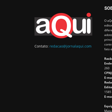
SO
O aQu
edito
difer
adoto
princ
contr
Contato:
redacao@jornalaqui.com
fato 
Razão
Ende
260
CPNJ
E-ma
Reda
Edito
1585
E-mai
Equip
Mateu