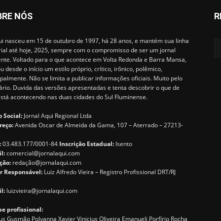
BRE NÓS
R
i nasceu em 15 de outubro de 1997, há 28 anos, e mantém sua linha
rial até hoje, 2025, sempre com o compromisso de ser um jornal
ente. Voltado para o que acontece em Volta Redonda e Barra Mansa,
u desde o início um estilo próprio, crítico, irônico, polêmico,
ipalmente. Não se limita a publicar informações oficiais. Muito pelo
ário. Duvida das versões apresentadas e tenta descobrir o que de
está acontecendo nas duas cidades do Sul Fluminense.
 Social:
Jornal Aqui Regional Ltda
reço:
Avenida Oscar de Almeida da Gama, 107 – Aterrado – 27213-
:
03.483.177/0001-84
Inscrição Estadual:
Isento
il:
comercial@jornalaqui.com
ção:
redaçã
o@jornalaqui.com
r Responsável:
Luiz Alfredo Vieira – Registro Profissional DRT/RJ
l:
luizvieira@jornalaqui.com
e profissional:
s Gusmão Polyanna Xavier Vinicius Oliveira Emanueli Porfírio Rocha