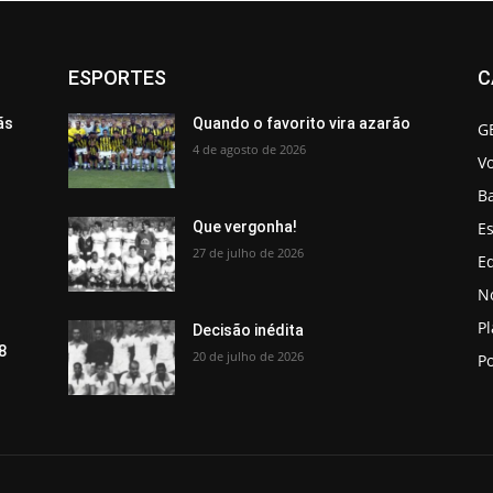
ESPORTES
C
ãs
Quando o favorito vira azarão
G
4 de agosto de 2026
V
B
Es
Que vergonha!
27 de julho de 2026
Ed
No
P
Decisão inédita
8
20 de julho de 2026
Po