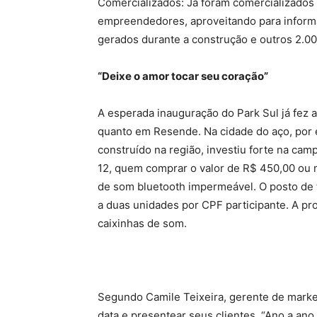
Comercializados: Já foram comercializados 
empreendedores, aproveitando para informa
gerados durante a construção e outros 2.0
“Deixe o amor tocar seu coração”
A esperada inauguração do Park Sul já fez 
quanto em Resende. Na cidade do aço, por e
construído na região, investiu forte na cam
12, quem comprar o valor de R$ 450,00 ou m
de som bluetooth impermeável. O posto de t
a duas unidades por CPF participante. A pr
caixinhas de som.
Segundo Camile Teixeira, gerente de market
data e presentear seus clientes. “Ano a an