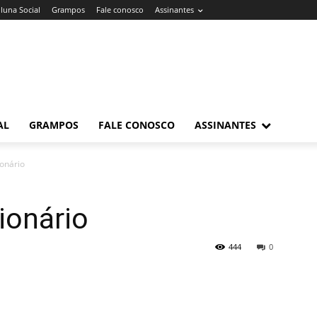
luna Social
Grampos
Fale conosco
Assinantes
AL
GRAMPOS
FALE CONOSCO
ASSINANTES
ionário
ionário
444
0