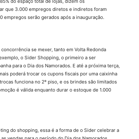
85% do espaço total de lojas, dizem os
r que 3.000 empregos diretos e indiretos foram
00 empregos serão gerados após a inauguração.
a concorrência se mexer, tanto em Volta Redonda
xemplo, o Sider Shopping, o primeiro a ser
panha para o Dia dos Namorados. E até a próxima terça,
ais poderá trocar os cupons fiscais por uma caixinha
rocas funciona no 2º piso, e os brindes são limitados
omoção é válida enquanto durar o estoque de 1.000
ing do shopping, essa é a forma de o Sider celebrar a
o, as vendas para o período do Dia dos Namorados