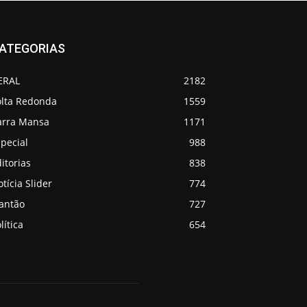
ATEGORIAS
ERAL
2182
olta Redonda
1559
arra Mansa
1171
pecial
988
itorias
838
tícia Slider
774
lantão
727
lítica
654