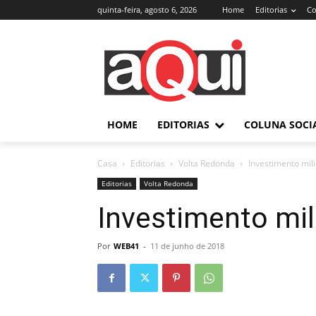
quinta-feira, agosto 6, 2026
Home
Editorias
Co
HOME
EDITORIAS
COLUNA SOCI
Casa
Editorias
Volta Redonda
Investimento mil
Editorias
Volta Redonda
Investimento mil
Por
WEB41
-
11 de junho de 2018