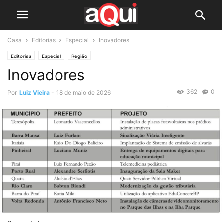
Casa
Editorias
Especial
Inovadores
Editorias
Especial
Região
Inovadores
362
0
Por
Luiz Vieira
-
18 de maio de 2026