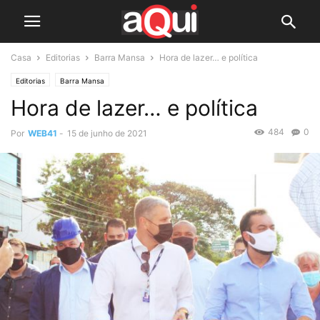
Casa
Editorias
Barra Mansa
Hora de lazer… e política
Editorias
Barra Mansa
Hora de lazer… e política
484
0
Por
WEB41
-
15 de junho de 2021