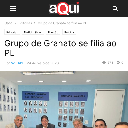
Casa
Editorias
Grupo de Granato se filia ao PL
Editorias
Notícia Slider
Plantão
Política
Grupo de Granato se filia ao
PL
573
0
Por
WEB41
-
24 de maio de 2023