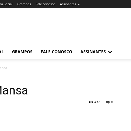
a Social
Grampos
Fale conosco
Assinantes
AL
GRAMPOS
FALE CONOSCO
ASSINANTES
ansa
Mansa
437
0