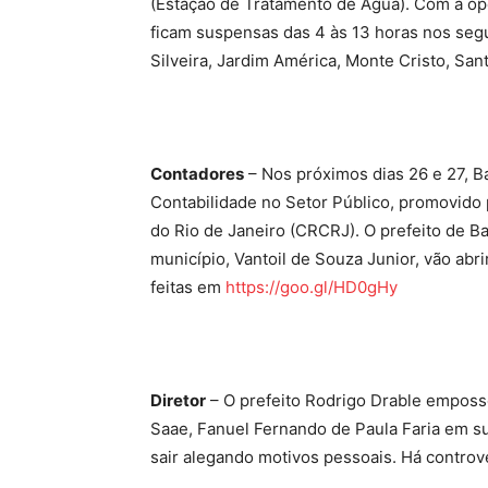
(Estação de Tratamento de Água). Com a ope
ficam suspensas das 4 às 13 horas nos segu
Silveira, Jardim América, Monte Cristo, San
Contadores
– Nos próximos dias 26 e 27, B
Contabilidade no Setor Público, promovido
do Rio de Janeiro (CRCRJ). O prefeito de B
município, Vantoil de Souza Junior, vão abri
feitas em
https://goo.gl/HD0gHy
Diretor
– O prefeito Rodrigo Drable emposso
Saae, Fanuel Fernando de Paula Faria em su
sair alegando motivos pessoais. Há controv