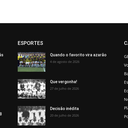
ESPORTES
C
ãs
Quando o favorito vira azarão
G
4 de agosto de 2026
V
B
Es
Que vergonha!
27 de julho de 2026
Ed
No
P
Decisão inédita
8
20 de julho de 2026
Po