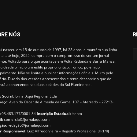
BRE NÓS
R
i nasceu em 15 de outubro de 1997, há 28 anos, e mantém sua linha
rial até hoje, 2025, sempre com o compromisso de ser um jornal
ente. Voltado para o que acontece em Volta Redonda e Barra Mansa,
u desde o início um estilo próprio, crítico, irônico, polêmico,
ipalmente. Não se limita a publicar informações oficiais. Muito pelo
ário. Duvida das versões apresentadas e tenta descobrir o que de
está acontecendo nas duas cidades do Sul Fluminense.
 Social:
Jornal Aqui Regional Ltda
reço:
Avenida Oscar de Almeida da Gama, 107 – Aterrado – 27213-
:
03.483.177/0001-84
Inscrição Estadual:
Isento
il:
comercial@jornalaqui.com
ção:
redaçã
o@jornalaqui.com
r Responsável:
Luiz Alfredo Vieira – Registro Profissional DRT/RJ