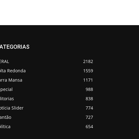
ATEGORIAS
ERAL
2182
olta Redonda
1559
arra Mansa
1171
pecial
988
itorias
838
tícia Slider
774
lantão
727
lítica
654