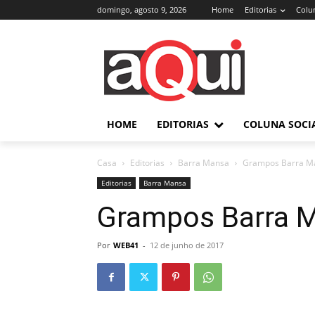
domingo, agosto 9, 2026
Home
Editorias
Colun
HOME
EDITORIAS
COLUNA SOCI
Casa
Editorias
Barra Mansa
Grampos Barra M
Editorias
Barra Mansa
Grampos Barra 
Por
WEB41
-
12 de junho de 2017