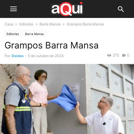
Casa
Editorias
Barra Mansa
Grampos Barra Mansa
Editorias
Barra Mansa
Grampos Barra Mansa
275
0
Por
Denios
-
5 de outubro de 2024