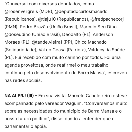
“Conversei com diversos deputados, como
@rosenvergreis (MDB), @deputadocarlosmacedo
(Republicanos), @tiaju10 (Republicanos), @fredpachecorj
(PMN), Pedro Brazão (União Brasil), Marcelo Seu Dino
@doseudino (União Brasil), Deodalto (PL), Anderson
Moraes (PL), @tande.vieira1 (PP), Chico Machado
(Solidariedade), Val do Ceasa (Patriota), Valdecy da Saúde
(PL). Fui recebido com muito carinho por todos. Foi uma
agenda proveitosa, onde reafirmei o meu trabalho
contínuo pelo desenvolvimento de Barra Mansa”, escreveu
nas redes sociais.
NA ALERJ (III) –
Em sua visita, Marcelo Cabeleireiro esteve
acompanhado pelo vereador Waguim. “Conversamos muito
sobre as necessidades do município de Barra Mansa e o
nosso futuro político”, disse, dando a entender que o
parlamentar o apoia.