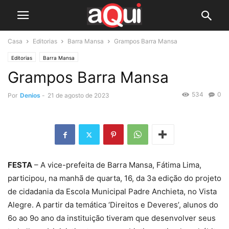
Casa
Editorias
Barra Mansa
Grampos Barra Mansa
Editorias
Barra Mansa
Grampos Barra Mansa
534
0
Por
Denios
-
21 de agosto de 2023
FESTA
– A vice-prefeita de Barra Mansa, Fátima Lima,
participou, na manhã de quarta, 16, da 3a edição do projeto
de cidadania da Escola Municipal Padre Anchieta, no Vista
Alegre. A partir da temática ‘Direitos e Deveres’, alunos do
6o ao 9o ano da instituição tiveram que desenvolver seus