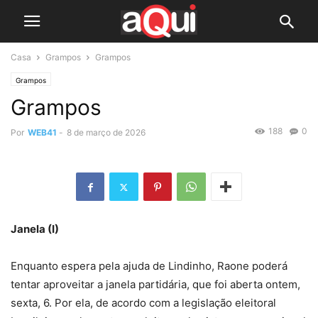
Casa
Grampos
Grampos
Grampos
Grampos
188
0
Por
WEB41
-
8 de março de 2026
Janela (I)
Enquanto espera pela ajuda de Lindinho, Raone poderá
tentar aproveitar a janela partidária, que foi aberta ontem,
sexta, 6. Por ela, de acordo com a legislação eleitoral