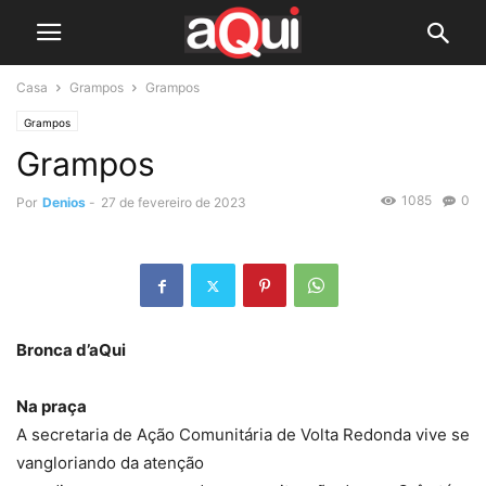
Casa
Grampos
Grampos
Grampos
Grampos
1085
0
Por
Denios
-
27 de fevereiro de 2023
Bronca d’aQui
Na praça
A secretaria de Ação Comunitária de Volta Redonda vive se
vangloriando da atenção