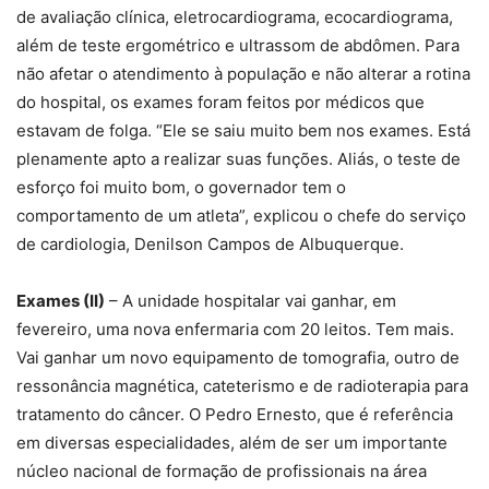
fevereiro, uma nova enfermaria com 20 leitos. Tem mais.
Vai ganhar um novo equipamento de tomografia, outro de
ressonância magnética, cateterismo e de radioterapia para
tratamento do câncer. O Pedro Ernesto, que é referência
em diversas especialidades, além de ser um importante
núcleo nacional de formação de profissionais na área
médica, será o primeiro hospital universitário do Rio de
Janeiro a ter cirurgia robótica funcionando. “A unidade
comprou um novo equipamento de robô. É o primeiro
hospital público do Brasil a ter este modelo de robô e ele
está sendo instalado agora”, destacou o secretário
estadual de Saúde.
Exames (III)
– O check up de Witzel, que estava vestindo
apenas uma bermuda para fazer o teste ergométrico,
bombou nas redes sociais. A maioria gostou de ver o
governador sendo atendido em uma hospital público. Mas
um grupo de internautas se posicionou contra dizendo que