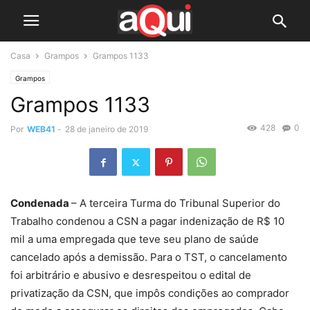
Casa
Grampos
Grampos 1133
Grampos
Grampos 1133
428
0
Por
WEB41
-
28 de janeiro de 2019
Condenada
– A terceira Turma do Tribunal Superior do
Trabalho condenou a CSN a pagar indenização de R$ 10
mil a uma empregada que teve seu plano de saúde
cancelado após a demissão. Para o TST, o cancelamento
foi arbitrário e abusivo e desrespeitou o edital de
privatização da CSN, que impôs condições ao comprador