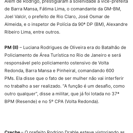
Além de Rodrigo, prestigiaram a solenidade a vice-prefeita
de Barra Mansa, Fátima Lima, o comandante da GM-BM,
Joel Valcir, o prefeito de Rio Claro, José Osmar de
Almeida, e o inspetor de Polícia da 90ª DP (BM), Alexandre
Ribeiro Lima, entre outros.
PM (II)
– Luciana Rodrigues de Oliveira era do Batalhão de
Policiamento de Área Turística no Rio de Janeiro e será
responsável pelo policiamento ostensivo de Volta
Redonda, Barra Mansa e Pinheiral, comandando 600
PMs. Ela disse que o fato de ser mulher não vai interferir
no trabalho a ser realizado. “A função é um desafio, como
outro qualquer”, disse a militar, que já foi lotada no 37ª
BPM (Resende) e no 5º CPA (Volta Redonda).
Creche
– O prefeito Rodrigo Drable esteve vistoriando as