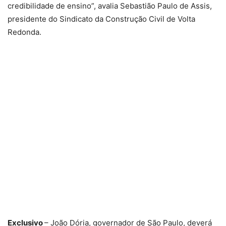
credibilidade de ensino”, avalia Sebastião Paulo de Assis,
presidente do Sindicato da Construção Civil de Volta
Redonda.
Exclusivo
– João Dória, governador de São Paulo, deverá
ser uma das grandes atrações da festa de filiação do
prefeito Samuca Silva (sem partido) ao PSDB. O evento
está sendo agendado para Volta Redonda, possivelmente
para a segunda quinzena de fevereiro. Tem mais. Como o
aQui
já publicou, com exclusividade, a ida de Samuca para
o ninho tucano inclui entregar a legenda ao grupo do
prefeito, que deverá assumir a presidência do diretório do
PSDB na cidade do aço. Samuca também deverá ser um
dos delegados do partido com direito a voto quando os
tucanos forem, mais à frente, escolher o nome do futuro
candidato a presidente da República.