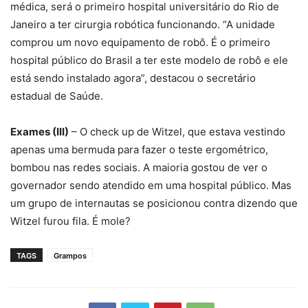
Witzel furou fila. É mole?
TAGS
Grampos
Artigo anterior
Artigo seguinte
Carnaval 2019
A exclusividade da Caixa
Econômica Federal de Barra
Mansa