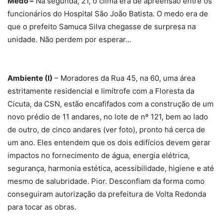
impactos no fornecimento de água, energia elétrica,
segurança, harmonia estética, acessibilidade, higiene e até
mesmo de salubridade. Pior. Desconfiam da forma como
conseguiram autorização da prefeitura de Volta Redonda
para tocar as obras.
Ambiente (II)
– Segundo um dos moradores, há uns quatro
anos, o mesmo projeto de construção do prédio de 11
andares foi negado pelos órgãos competentes. Uma vez
que nada mudou, “Estranha essa liberação do alvará de
construção”, disparou.
Ambiente (III)
– “Não podemos esquecer que a Rua 45, por
ser próxima de uma área de mata natural (Floresta da
Cicuta), a legislação é mais severa que o próprio código de
edificações (código de obras) do município”, avalia. Ah, os
moradores estão dispostos a levar o caso ao MPF.