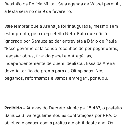
Proibido –
Através do Decreto Municipal 15.487, o prefeito
Samuca Silva regulamentou as contratações por RPA. O
objetivo é acabar com a prática até abril deste ano. Os
secretários que quiserem contratar alguém por RPA terão
que justificar a contratação e a mesma será por tempo
determinado. O objetivo é evitar o famoso “cabide de
emprego”.
Surpresa –
O prefeito Samuca Silva decidiu fazer uma
visita de surpresa ao Cais Aterrado no sábado, 19.
Descobriu que dois médicos tinham faltado ao plantão. Um
com justificativa; o outro, não. Resultado: mandou demitir o
que não estava nem aí para o plantão. Aliás, Samuca