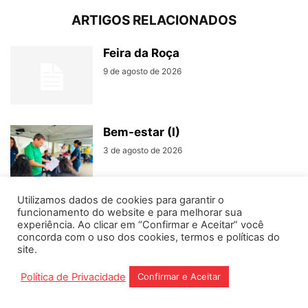
Segurança
27 de julho de 2026
SEM COMENTÁRIOS
DEIXE UMA RESPOSTA
ENTRE PARA DEIXAR UM COMENTÁRIO
Utilizamos dados de cookies para garantir o
funcionamento do website e para melhorar sua
experiência. Ao clicar em “Confirmar e Aceitar” você
concorda com o uso dos cookies, termos e políticas do
Home
Editorias
Coluna Social
Grampos
site.
Fale conosco
Assinantes
Política de Privacidade
Confirmar e Aceitar