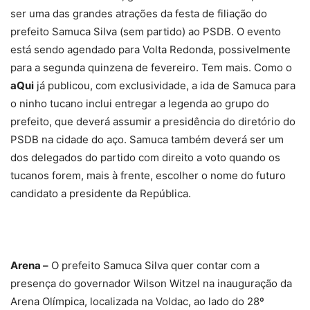
Arena –
O prefeito Samuca Silva quer contar com a
presença do governador Wilson Witzel na inauguração da
Arena Olímpica, localizada na Voldac, ao lado do 28º
Batalhão da Polícia Militar. Se a agenda de Witzel permitir,
a festa será no dia 9 de fevereiro.
Vale lembrar que a Arena já foi ‘inaugurada’, mesmo sem
estar pronta, pelo ex-prefeito Neto. Fato que não foi
ignorado por Samuca ao dar entrevista a Dário de Paula.
“Esse governo está sendo reconhecido por pegar obras,
resgatar obras, tirar do papel e entregá-las,
independentemente de quem idealizou. Essa da Arena
deveria ter ficado pronta para as Olimpíadas. Nós
pegamos, reformamos e vamos entregar”, pontuou.