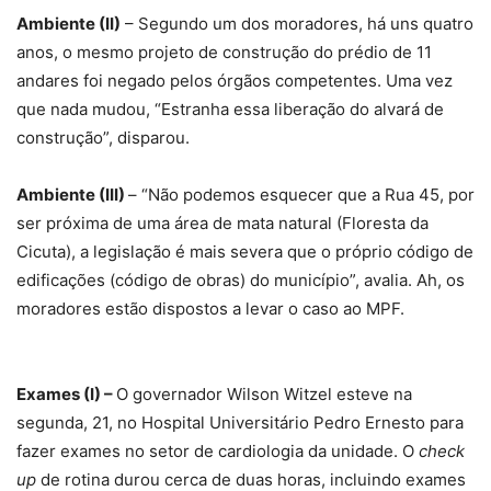
Exames (I) –
O governador Wilson Witzel esteve na
segunda, 21, no Hospital Universitário Pedro Ernesto para
fazer exames no setor de cardiologia da unidade. O
check
up
de rotina durou cerca de duas horas, incluindo exames
de avaliação clínica, eletrocardiograma, ecocardiograma,
além de teste ergométrico e ultrassom de abdômen. Para
não afetar o atendimento à população e não alterar a rotina
do hospital, os exames foram feitos por médicos que
estavam de folga. “Ele se saiu muito bem nos exames. Está
plenamente apto a realizar suas funções. Aliás, o teste de
esforço foi muito bom, o governador tem o
comportamento de um atleta”, explicou o chefe do serviço
de cardiologia, Denilson Campos de Albuquerque.
Exames (II)
– A unidade hospitalar vai ganhar, em