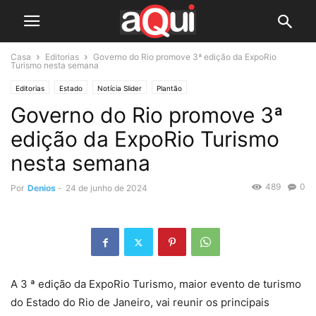
Casa
Editorias
Governo do Rio promove 3ª edição da ExpoRio
Turismo nesta semana
Editorias
Estado
Notícia Slider
Plantão
Governo do Rio promove 3ª
edição da ExpoRio Turismo
nesta semana
489
0
Por
Denios
-
24 de junho de 2024
A 3 ª edição da ExpoRio Turismo, maior evento de turismo
do Estado do Rio de Janeiro, vai reunir os principais