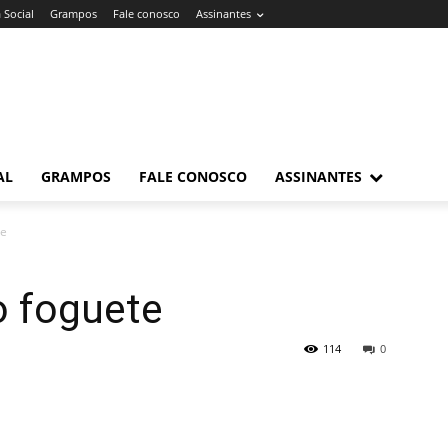
 Social
Grampos
Fale conosco
Assinantes
AL
GRAMPOS
FALE CONOSCO
ASSINANTES
te
 o foguete
114
0