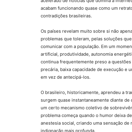
acelerado de notícias que domina a interne
acabam funcionando quase como um retrato s
contradições brasileiras.
Os países revelam muito sobre si não apen
problemas que toleram, pelas soluções que
comunicar com a população. Em um momento
artificial, produtividade, autonomia energéti
continua frequentemente preso a questões e
precária, baixa capacidade de execução e 
em vez de antecipá-los.
O brasileiro, historicamente, aprendeu a t
surgem quase instantaneamente diante de qua
um certo mecanismo coletivo de sobrevivên
problema começa quando o humor deixa de 
anestesia social, criando uma sensação de
indignação mais profunda.