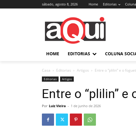
sábado, agosto 8, 2026
Home
Editorias
Coluna
HOME
EDITORIAS
COLUNA SOCI
Casa
Editorias
Artigos
Entre o “plilin” e o fogue
Editorias
Artigos
Entre o “plilin” e
Por
Luiz Vieira
-
1 de junho de 2026