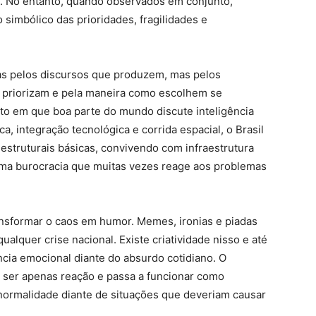
t. No entanto, quando observados em conjunto,
imbólico das prioridades, fragilidades e
as pelos discursos que produzem, mas pelos
 priorizam e pela maneira como escolhem se
 em que boa parte do mundo discute inteligência
ca, integração tecnológica e corrida espacial, o Brasil
struturais básicas, convivendo com infraestrutura
uma burocracia que muitas vezes reage aos problemas
ransformar o caos em humor. Memes, ironias e piadas
lquer crise nacional. Existe criatividade nisso e até
cia emocional diante do absurdo cotidiano. O
ser apenas reação e passa a funcionar como
 normalidade diante de situações que deveriam causar