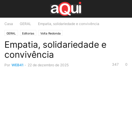
Casa
GERAL
Empatia, solidariedade e convivência
GERAL
Editorias
Volta Redonda
Empatia, solidariedade e
convivência
347
0
Por
WEB41
-
22 de dezembro de 2025