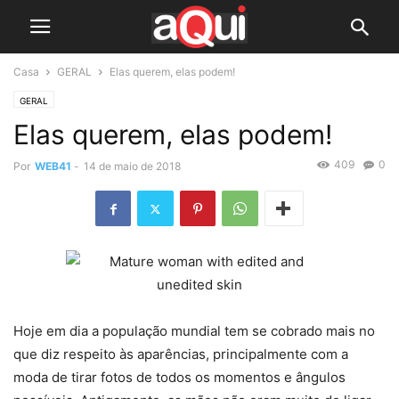
Casa
GERAL
Elas querem, elas podem!
GERAL
Elas querem, elas podem!
409
0
Por
WEB41
-
14 de maio de 2018
Hoje em dia a população mundial tem se cobrado mais no
que diz respeito às aparências, principalmente com a
moda de tirar fotos de todos os momentos e ângulos