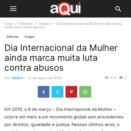
Casa
Editorias
Artigos
Dia Internacional da Mulher ainda marca
muita luta contra abusos
Editorias
Artigos
Dia Internacional da Mulher
ainda marca muita luta
contra abusos
412
0
Por
WEB41
-
12 de março de 2018
Em 2018, o 8 de março – Dia Internacional da Mulher –
ocorre em meio a um movimento global sem precedentes
por direitos, igualdade e justiça. Nesses últimos anos, o