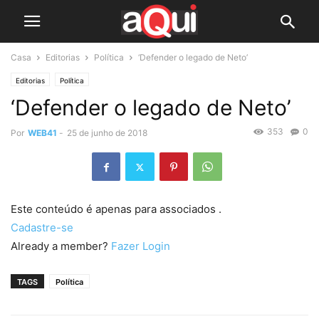
Casa
Editorias
Política
‘Defender o legado de Neto’
Editorias
Política
‘Defender o legado de Neto’
353
0
Por
WEB41
-
25 de junho de 2018
Este conteúdo é apenas para associados .
Cadastre-se
Already a member?
Fazer Login
TAGS
Política