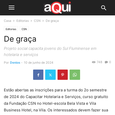
Casa
Editorias
CSN
De graça
Editorias
CSN
De graça
Projeto social capacita jovens do Sul Fluminense em
hotelaria e serviços
748
0
Por
Denios
-
10 de junho de 2024
Estão abertas as inscrições para a turma do 2o semestre
de 2024 do Capacitar Hotelaria e Serviços, curso gratuito
da Fundação CSN no Hotel-escola Bela Vista e Vila
Business Hotel, na Vila. Os interessados devem fazer sua