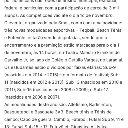
por 50 escolas das redes de ensino municipal, estadual,
federal e particular, com a participação de cerca de 3 mil
alunos. As competições vão até o dia 1o de novembro.
O evento, organizado pela Smel, conta com uma novidade:
três novas modalidades esportivas – Teqball, Beach Tênis
e Futevôlei estarão sendo disputadas, sendo que o
encerramento e a premiação estão marcadas para o dia 1
de novembro, às 14 horas, no Teatro Maestro Franklin de
Carvalho Jr, ao lado do Colégio Getúlio Vargas, no Laranjal.
Os estudantes estão divididos por faixas etárias: Sub-9
(nascidos em 2014 e 2015) – em formato de festival; Sub-
11 (nascidos em 2012 e 2013); Sub 13 (nascidos em 2010 e
2011); Sub-15 (nascidos em 2008 e 2009); e Sub-17
(nascidos em 2006 e 2007).
As modalidades deste ano são: Atletismo; Badminton;
Basquetebol e Basquete 3×3; Beach tênis e Tênis de
campo; Cabo de guerra; Câmbio; Futebol; Futsal Sub 9, 11 e
13; Futsal Sub 15 e 17; Futevôlei; Ginástica Artística,