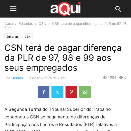
Casa
Editorias
CSN
CSN terá de pagar diferença da PLR de 97, 98
e 99...
Editorias
CSN
CSN terá de pagar diferença
da PLR de 97, 98 e 99 aos
seus empregados
1984
0
Por
Denios
-
13 de fevereiro de 2023
A Segunda Turma do Tribunal Superior do Trabalho
condenou a CSN ao pagamento de diferenças de
Participação nos Lucros e Resultados (PLR) relativas a