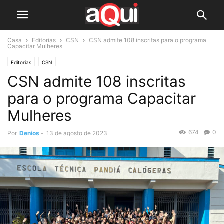
Casa
Editorias
CSN
CSN admite 108 inscritas para o programa
Capacitar Mulheres
Editorias
CSN
CSN admite 108 inscritas
para o programa Capacitar
Mulheres
674
0
Por
Denios
-
13 de agosto de 2023