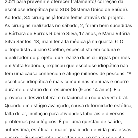
2021 para prevenir e oferecer tratamento/ correção da
escoliose idiopática pelo SUS (Sistema Único de Saúde).
Ao todo, 34 cirurgias já foram feitas através do projeto.
As cirurgias realizadas no sábado, 2, foram bem sucedidas
e Bárbara de Barros Ribeiro Silva, 17 anos, e Maria Vitória
Silva Santos, 13, iriam ter alta médica já na quarta, 6. O
ortopedista Juliano Coelho, especialista em coluna e
idealizador do projeto, que realiza duas cirurgias por mês
em Volta Redonda, explicou que escoliose idiopática não
tem uma causa conhecida e atinge milhões de pessoas. “A
escoliose idiopática é mais comum nas meninas e ocorre
durante o estirão do crescimento (9 aos 14 anos). Ela
provoca o desvio lateral e rotacional da coluna vertebral.
Quando em estágio avançado, causa deformidade estética,
falta de ar, limitação para atividades laborais e diversos
problemas psicológicos. É por uma questão de saúde,
autoestima, estética, e maior qualidade de vida para essas
pessoas. É importante ressaltar que, se não fosse pelo