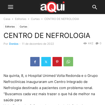
Casa
Editorias
Curtas
CENTRO DE NEFROLOGIA
Editorias
Curtas
CENTRO DE NEFROLOGIA
442
0
Por
Denios
-
11 de dezembro de 2022
Na quinta, 8, o Hospital Unimed Volta Redonda e o Grupo
Nefroclínicas inauguraram um Centro Integrado de
Nefrologia destinado a pacientes com problema renal.
“Buscamos cada vez mais trazer o que há de melhor na
saúde para