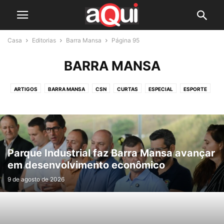
Casa
Editorias
Barra Mansa
Página 95
BARRA MANSA
ARTIGOS
BARRA MANSA
CSN
CURTAS
ESPECIAL
ESPORTE
ESTADO
LAZER
PALMAS & BRONCAS
POLÍCIA
POLÍTICA
REGIÃO
VOLTA REDONDA
Parque Industrial faz Barra Mansa avançar
em desenvolvimento econômico
9 de agosto de 2026