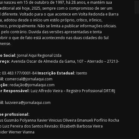
i nasceu em 15 de outubro de 1997, há 28 anos, e mantém sua
 editorial até hoje, 2025, sempre com o compromisso de ser um
l diferente. Voltado para o que acontece em Volta Redonda e Barra
, adotou desde o início um estilo próprio, crítico, irônico,
ico, principalmente. Não se limita a publicar informações oficiais.
 pelo contrário. Duvida das versões apresentadas e tenta
brir o que de fato está acontecendo nas duas cidades do Sul
nense.
o Social:
Jornal Aqui Regional Ltda
reço:
Avenida Oscar de Almeida da Gama, 107 – Aterrado – 27213-
:
03.483.177/0001-84
Inscrição Estadual:
Isento
il:
comercial@jornalaqui.com
ção:
redaçã
o@jornalaqui.com
or Responsável:
Luiz Alfredo Vieira – Registro Profissional DRT/RJ
il:
luizvieira@jornalaqui.com
pe profissional:
s Gusmão Polyanna Xavier Vinicius Oliveira Emanueli Porfírio Rocha
o Luiz Pereira dos Santos Revisão: Elizabeth Barbosa Vieira
ider Werner Vianna