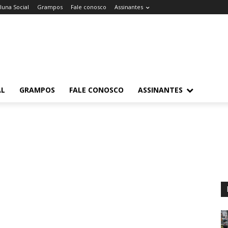
luna Social
Grampos
Fale conosco
Assinantes
AL
GRAMPOS
FALE CONOSCO
ASSINANTES