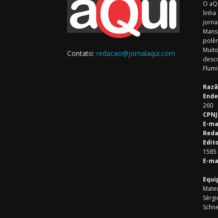
O aQu
linha
jorna
Mansa
polêm
Muito
Contato:
redacao@jornalaqui.com
desco
Flumi
Razã
Ende
260
CPNJ
E-ma
Reda
Edit
1585
E-ma
Equi
Mateu
Sérgi
Schne