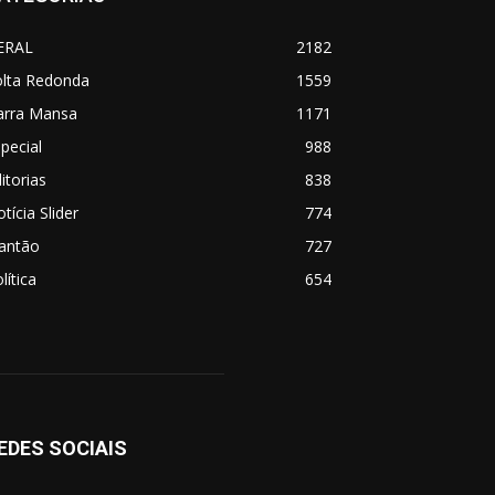
ERAL
2182
olta Redonda
1559
arra Mansa
1171
pecial
988
itorias
838
tícia Slider
774
lantão
727
lítica
654
EDES SOCIAIS