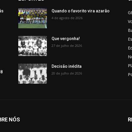
ãs
Quando o favorito vira azarão
G
4 de agosto de 2026
V
B
Es
Que vergonha!
27 de julho de 2026
Ed
No
P
Decisão inédita
 8
20 de julho de 2026
Po
BRE NÓS
R