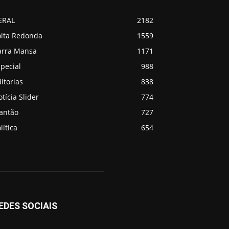
ERAL
2182
olta Redonda
1559
arra Mansa
1171
pecial
988
itorias
838
tícia Slider
774
lantão
727
lítica
654
EDES SOCIAIS