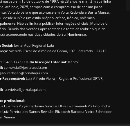
i nasceu em 15 de outubro de 1997, há 28 anos, e mantém sua linha
rial até hoje, 2025, sempre com o compromisso de ser um jornal
ente. Voltado para o que acontece em Volta Redonda e Barra Mansa,
u desde o início um estilo próprio, crítico, irônico, polêmico,
ipalmente. Não se limita a publicar informações oficiais. Muito pelo
ário. Duvida das versões apresentadas e tenta descobrir o que de
está acontecendo nas duas cidades do Sul Fluminense.
 Social:
Jornal Aqui Regional Ltda
reço:
Avenida Oscar de Almeida da Gama, 107 – Aterrado – 27213-
:
03.483.177/0001-84
Inscrição Estadual:
Isento
il:
comercial@jornalaqui.com
ção:
redaçã
o@jornalaqui.com
r Responsável:
Luiz Alfredo Vieira – Registro Profissional DRT/RJ
l:
luizvieira@jornalaqui.com
e profissional:
s Gusmão Polyanna Xavier Vinicius Oliveira Emanueli Porfírio Rocha
o Luiz Pereira dos Santos Revisão: Elizabeth Barbosa Vieira Schneider
er Vianna