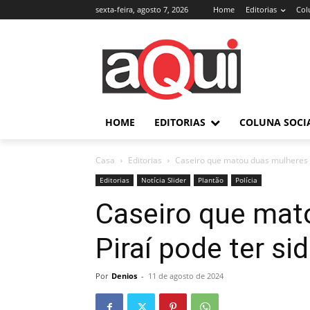
sexta-feira, agosto 7, 2026
Home
Editorias
Col
HOME
EDITORIAS
COLUNA SOCI
Casa
Editorias
Caseiro que matou duas mulheres e
Editorias
Notícia Slider
Plantão
Polícia
Caseiro que mat
Piraí pode ter si
Por
Denios
-
11 de agosto de 2024