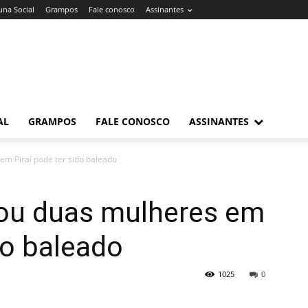
una Social
Grampos
Fale conosco
Assinantes
AL
GRAMPOS
FALE CONOSCO
ASSINANTES
m Piraí pode ter sido baleado
ou duas mulheres em
do baleado
1025
0