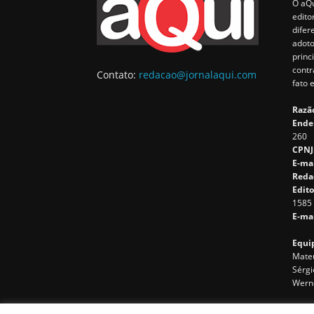
O aQu
edito
difer
adoto
princ
contr
Contato:
redacao@jornalaqui.com
fato 
Razão
Ende
260
CPNJ
E-ma
Reda
Edito
1585
E-mai
Equip
Mateu
Sérgi
Wern