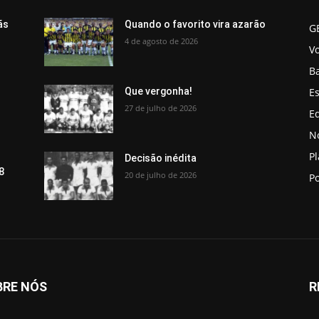
ãs
Quando o favorito vira azarão
G
4 de agosto de 2026
V
B
Es
Que vergonha!
27 de julho de 2026
Ed
No
P
Decisão inédita
8
20 de julho de 2026
Po
BRE NÓS
R